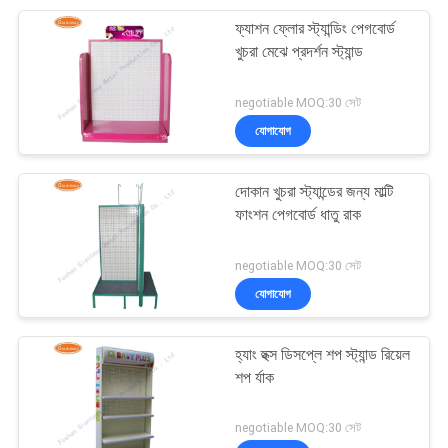
ফ্যাশন ফ্লোর স্ট্যান্ডিং পেগবোর্ড
14
খুচরা মেঝে প্রদর্শন স্ট্যান্ড
মোটর তেল প্রদর্শন র্যাক
negotiable MOQ:30 সেট
যোগাযোগ
দোকান খুচরা স্ট্যান্ডের জন্য মাল্টি
ফাংশন পেগবোর্ড ধাতু রাক
18
negotiable MOQ:30 সেট
যোগাযোগ
মোটরগাড়ি ব্যাটারি র্যাক
হ্যাং হুক্স ডিসপ্লে শপ স্ট্যান্ড রিয়েল
শপ র্যাক
negotiable MOQ:30 সেট