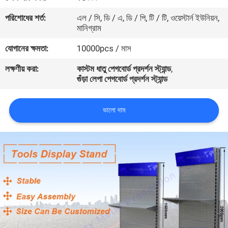
নিয়ন্ত্রণ
পরিশোধের শর্ত:
এল / সি, ডি / এ, ডি / পি, টি / টি, ওয়েস্টার্ন ইউনিয়ন,
মানিগ্রাম
যোগাযোগ
যোগানের ক্ষমতা:
10000pcs / মাস
করুন
লক্ষণীয় করা:
কাস্টম ধাতু পেগবোর্ড প্রদর্শন স্ট্যান্ড
,
গুঁড়া লেপা পেগবোর্ড প্রদর্শন স্ট্যান্ড
খবর
ভালো দাম
কেস