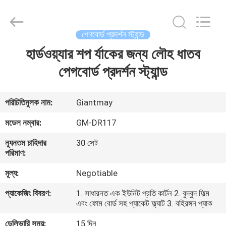
প্রদর্শন
স্ট্যান্ড
সরবরাহকারী.
Copyright
©
পেগবোর্ড প্রদর্শন স্ট্যান্ড
2020
-
2022
হার্ডওয়্যার শপ র্যাকের জন্য লৌহ ধাতব
বাড়ি
fsgiantmay.com.
All
Rights
পেগবোর্ড প্রদর্শন স্ট্যান্ড
Reserved.
পণ্য
পরিচিতিমুলক নাম:
Giantmay
আমাদের
মডেল নম্বার:
GM-DR117
সম্পর্কে
ন্যূনতম চাহিদার
30 সেট
পরিমাণ:
কারখানা
মূল্য:
Negotiable
ভ্রমণ
প্যাকেজিং বিবরণ:
1. সাধারনত এক ইউনিট প্রতি কার্টন 2. বুদ্বুদ ফিল্ম
এবং ফোম বোর্ড সহ প্যাকেট ফ্ল্যাট 3. বহিরঙ্গন প্যাক
মান
ডেলিভারি সময়:
15 দিন