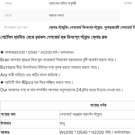
মোড়ক:
গ্রাহকের চাহিদা অনুযায়ী
বৈশিষ্ট্য:
লোগো:
গ্রাহক নকশা
ফ্লোর স্ট্যান্ডিং পেগবোর্ড ডিসপ্লে স্ট্যান্ড
সুপারমার্কেট পেগবোর্ড ডি
বিশেষভাবে তুলে ধরা:
,
পোর্টেবল হার্ডউড মেঝে র‌্যাকস পেগবোর্ড হুক ডিসপ্লে স্ট্যান্ড ফ্লোর রাক
◆ আকার
W1030 * D540 * H2200 মিমি / কাস্টমাইজড
Bran আপনার ব্রাঙ্ক দিয়ে মুভ-ফরোয়ার্ড শিরোনাম গ্রাহকদের দৃষ্টি আকর্ষণ করতে পারে।
Bottom নীচে ডিভাইডার বিভিন্ন পণ্য পৃথক করতে সহায়তা করতে পারে।
Avy ভারী দায়িত্ব এবং কঠিন ধাতব কাঠামো।
◆ প্রতিটি র্যাক 40pcs হুক দিয়ে সজ্জিত করতে পারে।
Our আমাদের পণ্য বা দাম সম্পর্কিত আপনার অনুসন্ধানের 24 ঘন্টার মধ্যে উত্তর দেওয়া হবে।
পণ্যের বর্ণনা
পণ্যের নাম
পেগবোর্ড সরঞ্জাম প্রদর্শন স্ট্যান্ড
উপাদান
ধাতু
আকার
W1030 * D540 * H2200 মিমি / কাস্টমাইজড