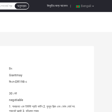
উদ্ধৃতির জন্য আবেদন
অনুসন্ধান
|
Bengali
চীন
Giantmay
জিএম-DR198-এ
30 সেট
negotiable
1. সাধারনত এক ইউনিট প্রতি কার্টন 2. বুদ্বুদ ফিল্ম এবং ফোম বোর্ড সহ
প্যাকেট ফ্ল্যাট 3. বহিরঙ্গন প্যাক