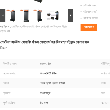
ডেলিভারি সময়:
পরিশোধের শর্ত:
যোগানের ক্ষমতা:
বড় ইমেজ :
পোর্টেবল হার্ডউড ফ্লোরিং র্যাকস পেগবোর্ড হুক ডিসপ্লে স্ট্যান্ড
যোগাযোগ
ফ্লোর রাক
পোর্টেবল হার্ডউড ফ্লোরিং র্যাকস পেগবোর্ড হুক ডিসপ্লে স্ট্যান্ড ফ্লোর রাক
বিবরণ
উৎপত্তি স্থল:
গুয়াংডং, চীন
পরিচিতিম
মডেল নম্বার:
জিএম-DR198-এ
পণ্যের না
আদর্শ:
মেঝে স্থায়ী প্রদর্শন ইউনিট
পাদান:
ব্যবহার:
সরঞ্জামসমূহ
গঠন:
পৃষ্ঠের চিকিত্সা:
গুঁড়া লেপ
আবেদন: