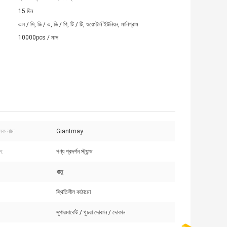
15 দিন
এল / সি, ডি / এ, ডি / পি, টি / টি, ওয়েস্টার্ন ইউনিয়ন, মানিগ্রাম
10000pcs / মাস
ুলক নাম:
Giantmay
ম:
পণ্য প্রদর্শন স্ট্যান্ড
ধাতু
স্থিতিশীল কাঠামো
সুপারমার্কেট / খুচরা দোকান / দোকান