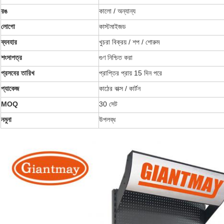
রঙ
কালো / অন্যান্য
লোগো
কাস্টমাইজড
ব্যবহার
খুচরা বিক্রয় / শপ / শোরুম
শংসাপত্র
গুণ নিশ্চিত করা
প্রসবের তারিখ
প্রাপ্তির প্রায় 15 দিন পরে
প্যাকেজ
কাঠের বাক্স / কার্টন
MOQ
30 সেট
নমুনা
উপলব্ধ