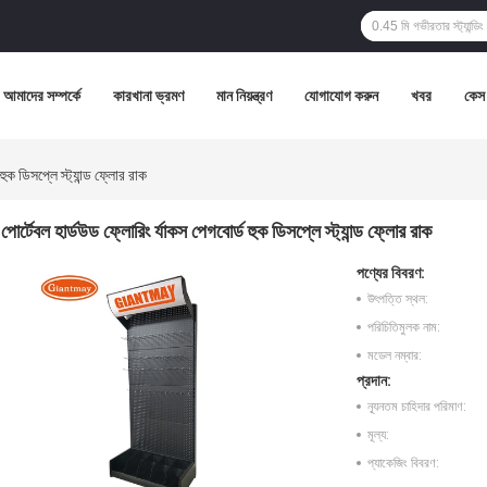
আমাদের সম্পর্কে
কারখানা ভ্রমণ
মান নিয়ন্ত্রণ
যোগাযোগ করুন
খবর
কেস
হুক ডিসপ্লে স্ট্যান্ড ফ্লোর রাক
পোর্টেবল হার্ডউড ফ্লোরিং র্যাকস পেগবোর্ড হুক ডিসপ্লে স্ট্যান্ড ফ্লোর রাক
পণ্যের বিবরণ:
উৎপত্তি স্থল:
পরিচিতিমুলক নাম:
মডেল নম্বার:
প্রদান:
ন্যূনতম চাহিদার পরিমাণ:
মূল্য:
প্যাকেজিং বিবরণ: