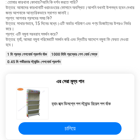
: তোমার কারখানা কোথায়?আমি কি দর্শন করতে পারি?
উত্তর: আমাদের কারখানাটি গুয়াংডংয়ের ফোসানে অবস্থিত।আপনি যখনই উপলভ্য হবেন দেখার
জন্য আপনাকে আন্তরিকভাবে স্বাগত জানাই।
প্রশ্ন: আপনার প্রসবের সময় কি?
উত্তর: সাধারণভাবে, 15 দিনের মধ্যে।এটি অর্ডার পরিমাণ এবং পণ্য ডিজাইনের উপরও নির্ভর
করে।
প্রশ্ন: এটি নমুনা সরবরাহ সমর্থন করে?
উত্তর: হ্যাঁ, আমরা নমুনা পরিষেবাটি সমর্থন করি এবং দ্বিতীয় আদেশে নমুনা ফি ফেরত দেওয়া
হবে।
1 মি প্রস্থ পেগবোর্ড প্রদর্শন র্যাক
1000 মিমি প্রস্থের পেগ বোর্ড শেল্ফ
0.45 মি গভীরতার স্ট্যান্ডিং পেগবোর্ড প্রদর্শন
এর সেরা মূল্য পান
হ্যাং হুক্স ডিসপ্লে শপ স্ট্যান্ড রিয়েল শপ র্যাক
চালিয়ে