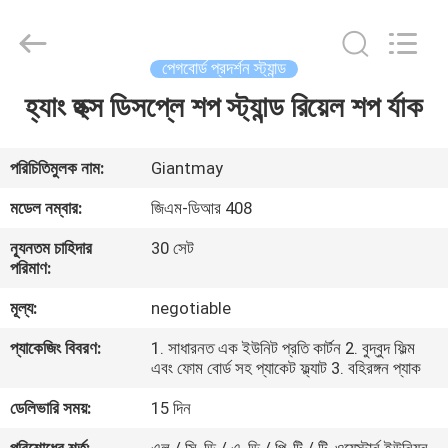
Giantmay
Metal
Production
Co,Ltd..
All
পেগবোর্ড প্রদর্শন স্ট্যান্ড
Rights
Reserved.
Developed
হ্যাং হুক্স ডিসপ্লে শপ স্ট্যান্ড রিয়েল শপ র্যাক
বাড়ি
by
ECER
পণ্য
পরিচিতিমুলক নাম:
Giantmay
মডেল নম্বার:
জিএম-ডিআর 408
আমাদের
ন্যূনতম চাহিদার
30 সেট
সম্পর্কে
পরিমাণ:
মূল্য:
negotiable
কারখানা
প্যাকেজিং বিবরণ:
1. সাধারনত এক ইউনিট প্রতি কার্টন 2. বুদ্বুদ ফিল্ম
ভ্রমণ
এবং ফোম বোর্ড সহ প্যাকেট ফ্ল্যাট 3. বহিরঙ্গন প্যাক
ডেলিভারি সময়:
15 দিন
মান