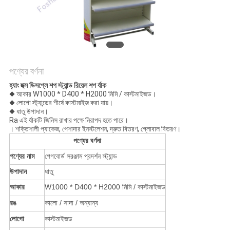
POLICY
পণ্যের বর্ণনা
হ্যাং হুক্স ডিসপ্লে শপ স্ট্যান্ড রিয়েল শপ র্যাক
◆ আকার W1000 * D400 * H2000 মিমি / কাস্টমাইজড।
◆ লোগো স্ট্যান্ডের শীর্ষে কাস্টমাইজ করা যায়।
◆ ধাতু উপাদান।
Ra এই র্যাকটি জিনিস রাখার পক্ষে নিরাপদ হতে পারে।
। শক্তিশালী প্যাকেজ, পেশাদার ইনস্টলেশন, দ্রুত বিতরণ, গ্লোবাল বিতরণ।
পণ্যের বর্ণনা
পণ্যের নাম
পেগবোর্ড সরঞ্জাম প্রদর্শন স্ট্যান্ড
উপাদান
ধাতু
আকার
W1000 * D400 * H2000 মিমি / কাস্টমাইজড
রঙ
কালো / সাদা / অন্যান্য
লোগো
কাস্টমাইজড