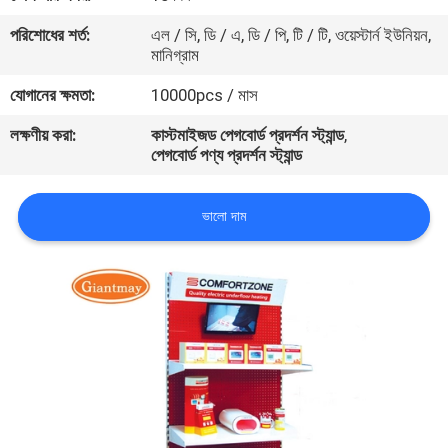
নিয়ন্ত্রণ
পরিশোধের শর্ত:
এল / সি, ডি / এ, ডি / পি, টি / টি, ওয়েস্টার্ন ইউনিয়ন,
মানিগ্রাম
যোগাযোগ
যোগানের ক্ষমতা:
10000pcs / মাস
করুন
লক্ষণীয় করা:
কাস্টমাইজড পেগবোর্ড প্রদর্শন স্ট্যান্ড
,
পেগবোর্ড পণ্য প্রদর্শন স্ট্যান্ড
খবর
ভালো দাম
কেস