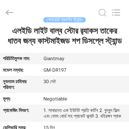
প্রদর্শন
স্ট্যান্ড
সরবরাহকারী.
Copyright
©
পেগবোর্ড প্রদর্শন স্ট্যান্ড
2020
-
2022
এলইডি লাইট বাল্ব স্টোর র‌্যাকস তাকের
বাড়ি
fsgiantmay.com.
All
Rights
ধাতব জন্য কাস্টমাইজড শপ ডিসপ্লে স্ট্যান্ড
Reserved.
পণ্য
পরিচিতিমুলক নাম:
Giantmay
আমাদের
মডেল নম্বার:
GM-DR197
সম্পর্কে
ন্যূনতম চাহিদার
30 সেট
পরিমাণ:
কারখানা
মূল্য:
Negotiable
ভ্রমণ
প্যাকেজিং বিবরণ:
1. সাধারনত এক ইউনিট প্রতি কার্টন 2. বুদ্বুদ ফিল্ম
এবং ফোম বোর্ড সহ প্যাকেট ফ্ল্যাট 3. বহিরঙ্গন প্যাক
মান
ডেলিভারি সময়:
15 দিন