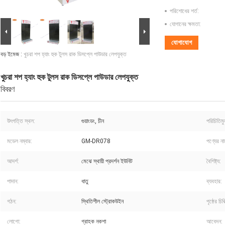
পরিশোধের শর্ত:
যোগানের ক্ষমতা:
যোগাযোগ
বড় ইমেজ :
খুচরা শপ হ্যাং হুক টুলস রাক ডিসপ্লে পাউডার লেপযুক্ত
খুচরা শপ হ্যাং হুক টুলস রাক ডিসপ্লে পাউডার লেপযুক্ত
বিবরণ
উৎপত্তি স্থল:
গুয়াংডং, চীন
পরিচিতিম
মডেল নম্বার:
GM-DR078
পণ্যের না
আদর্শ:
মেঝে স্থায়ী প্রদর্শন ইউনিট
বৈশিষ্ট্য:
পাদান:
ধাতু
ব্যবহার:
গঠন:
স্থিতিশীল স্ট্রোকউইন
পৃষ্ঠের চিকি
লোগো:
গ্রাহক নকশা
আবেদন: