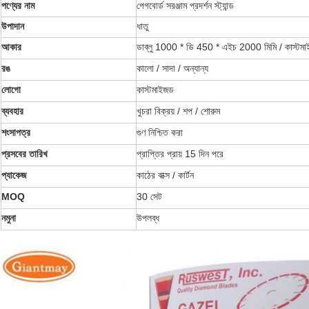
পণ্যের নাম
পেগবোর্ড সরঞ্জাম প্রদর্শন স্ট্যান্ড
উপাদান
ধাতু
আকার
ডাব্লু 1000 * ডি 450 * এইচ 2000 মিমি / কাস্টম
রঙ
কালো / সাদা / অন্যান্য
লোগো
কাস্টমাইজড
ব্যবহার
খুচরা বিক্রয় / শপ / শোরুম
শংসাপত্র
গুণ নিশ্চিত করা
প্রসবের তারিখ
প্রাপ্তির প্রায় 15 দিন পরে
প্যাকেজ
কাঠের বাক্স / কার্টন
MOQ
30 সেট
নমুনা
উপলব্ধ