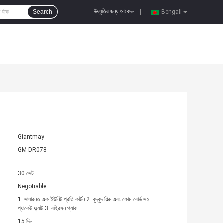
উদ্ধৃতির জন্য আবেদন
Search
|
Bengali
Giantmay
GM-DR078
30 সেট
Negotiable
1. সাধারনত এক ইউনিট প্রতি কার্টন 2. বুদ্বুদ ফিল্ম এবং ফোম বোর্ড সহ
প্যাকেট ফ্ল্যাট 3. বহিরঙ্গন প্যাক
15 দিন