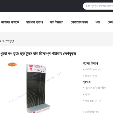
আমাদের সম্পর্কে
কারখানা ভ্রমণ
মান নিয়ন্ত্রণ
যোগাযোগ করুন
খবর
কেস
উডার লেপযুক্ত
খুচরা শপ হ্যাং হুক টুলস রাক ডিসপ্লে পাউডার লেপযুক্ত
পণ্যের বিবরণ:
পরিচিতিমুলক নাম:
মডেল নম্বার:
প্রদান:
ন্যূনতম চাহিদার পরিমাণ:
মূল্য:
প্যাকেজিং বিবরণ:
ডেলিভারি সময়: