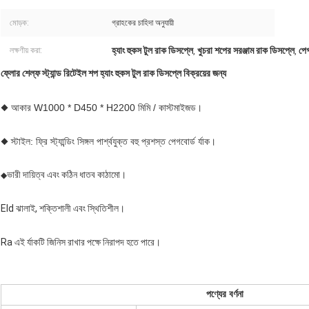
মোড়ক:
গ্রাহকের চাহিদা অনুযায়ী
হ্যাং হুকস টুল রাক ডিসপ্লে
খুচরা শপের সরঞ্জাম রাক ডিসপ্লে
পেগ
লক্ষণীয় করা:
,
,
ফ্লোর শেল্ফ স্ট্যান্ড রিটেইল শপ হ্যাং হুকস টুল রাক ডিসপ্লে বিক্রয়ের জন্য
◆ আকার W1000 * D450 * H2200 মিমি / কাস্টমাইজড।
◆ স্টাইল: ফ্রি স্ট্যান্ডিং সিঙ্গল পার্শ্বযুক্ত বহু প্রশস্ত পেগবোর্ড র্যাক।
ভারী দায়িত্ব এবং কঠিন ধাতব কাঠামো।
◆
Eld ঝালাই, শক্তিশালী এবং স্থিতিশীল।
Ra এই র্যাকটি জিনিস রাখার পক্ষে নিরাপদ হতে পারে।
পণ্যের বর্ণনা