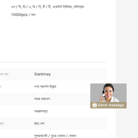
এল / সি, ডি / এ, ডি / পি, টি / টি, ওয়েস্টার্ন ইউনিয়ন, মানিগ্রাম
10000pcs / মাস
ুলক নাম:
Giantmay
ম:
পণ্য প্রদর্শন স্ট্যান্ড
সহজ সমাবেশ
সরঞ্জামসমূহ
ত্সা:
গুঁড়া লেপ
সুপারমার্কেট / খুচরা দোকান / দোকান