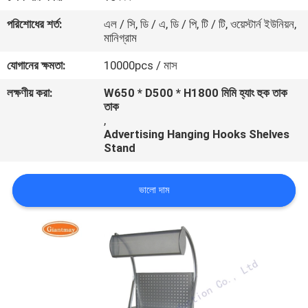
নিয়ন্ত্রণ
পরিশোধের শর্ত:
এল / সি, ডি / এ, ডি / পি, টি / টি, ওয়েস্টার্ন ইউনিয়ন,
মানিগ্রাম
যোগাযোগ
যোগানের ক্ষমতা:
10000pcs / মাস
করুন
লক্ষণীয় করা:
W650 * D500 * H1800 মিমি হ্যাং হুক তাক
তাক
,
খবর
Advertising Hanging Hooks Shelves
Stand
কেস
ভালো দাম