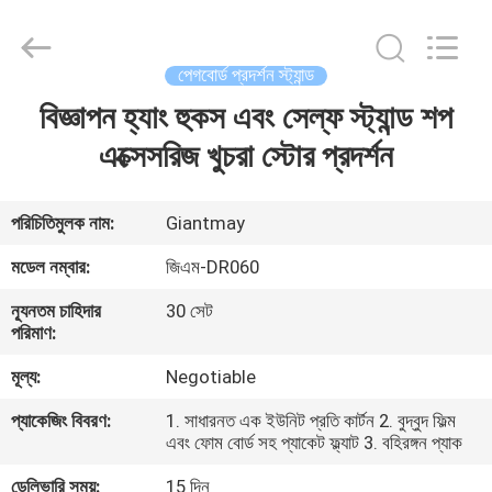
প্রদর্শন
স্ট্যান্ড
সরবরাহকারী.
Copyright
©
পেগবোর্ড প্রদর্শন স্ট্যান্ড
2020
-
2022
বিজ্ঞাপন হ্যাং হুকস এবং সেল্ফ স্ট্যান্ড শপ
বাড়ি
fsgiantmay.com.
All
Rights
এক্সেসরিজ খুচরা স্টোর প্রদর্শন
Reserved.
পণ্য
পরিচিতিমুলক নাম:
Giantmay
আমাদের
মডেল নম্বার:
জিএম-DR060
সম্পর্কে
ন্যূনতম চাহিদার
30 সেট
পরিমাণ:
কারখানা
মূল্য:
Negotiable
ভ্রমণ
প্যাকেজিং বিবরণ:
1. সাধারনত এক ইউনিট প্রতি কার্টন 2. বুদ্বুদ ফিল্ম
এবং ফোম বোর্ড সহ প্যাকেট ফ্ল্যাট 3. বহিরঙ্গন প্যাক
মান
ডেলিভারি সময়:
15 দিন