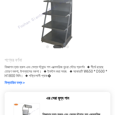
পণ্যের বর্ণনা
বিজ্ঞাপন হ্যাং হুকস এবং সেল্ফ স্ট্যান্ড শপ এক্সেসরিজ খুচরা স্টোর প্রদর্শন ◆ শীর্ষে রয়েছে
তোরণ নকশা, উপন্যাসের নকশা। ◆ ইনস্টল করা সহজ. ◆ আকারটি W650 * D500 *
H1800 মিমি। ◆ শক্তিশালী প্যাক�
বিস্তারিত তথ্য >
এর সেরা মূল্য পান
বিজ্ঞাপন হ্যাং হুকস এবং সেল্ফ স্ট্যান্ড শপ এক্সেসরিজ