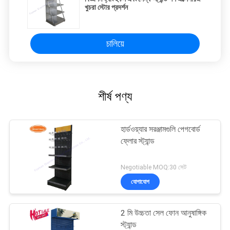
খুচরা স্টোর প্রদর্শন
চালিয়ে
শীর্ষ পণ্য
হার্ডওয়্যার সরঞ্জামগুলি পেগবোর্ড
ফ্লোর স্ট্যান্ড
Negotiable MOQ:30 সেট
যোগাযোগ
2 মি উচ্চতা সেল ফোন আনুষাঙ্গিক
স্ট্যান্ড