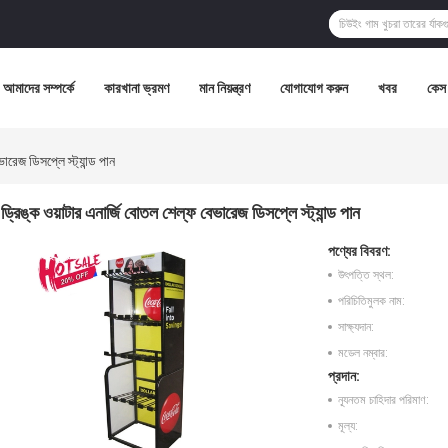
আমাদের সম্পর্কে
কারখানা ভ্রমণ
মান নিয়ন্ত্রণ
যোগাযোগ করুন
খবর
কেস
ারেজ ডিসপ্লে স্ট্যান্ড পান
ড্রিঙ্ক ওয়াটার এনার্জি বোতল শেল্ফ বেভারেজ ডিসপ্লে স্ট্যান্ড পান
পণ্যের বিবরণ:
উৎপত্তি স্থল:
পরিচিতিমুলক নাম:
সাক্ষ্যদান:
মডেল নম্বার:
প্রদান:
ন্যূনতম চাহিদার পরিমাণ:
মূল্য: