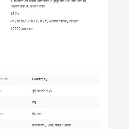
1. সাধারনত এক ইউনিট প্রতি কার্টন 2. বুদ্বুদ ফিল্ম এবং ফোম বোর্ড সহ
প্যাকেট ফ্ল্যাট 3. বহিরঙ্গন প্যাক
15 দিন
এল / সি, ডি / এ, ডি / পি, টি / টি, ওয়েস্টার্ন ইউনিয়ন, মানিগ্রাম
10000pcs / মাস
ুলক নাম:
Giantmay
ম:
ঝুড়ি প্রদর্শন স্ট্যান্ড
ধাতু
ত্সা:
গুঁড়া লেপ
সুপারমার্কেট / খুচরা দোকান / দোকান