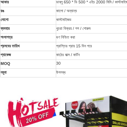
আকার
ডাব্লু 650 * ডি 500 * এইচ 2000 মিমি / কাস্টমা
রঙ
কালো / অন্যান্য
লোগো
কাস্টমাইজড
ব্যবহার
খুচরা বিক্রয় / শপ / শোরুম
শংসাপত্র
গুণ নিশ্চিত করা
প্রসবের তারিখ
প্রাপ্তির প্রায় 15 দিন পরে
প্যাকেজ
কাঠের বাক্স / কার্টন
30
MOQ
নমুনা
উপলব্ধ