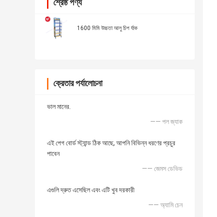
শ্রেষ্ঠ পণ্য
1600 মিমি উচ্চতা আলু চিপ র্যাক
ক্রেতার পর্যালোচনা
ভাল মানের.
—— পল জ্যাক
এই পেগ বোর্ড স্ট্যান্ড ঠিক আছে, আপনি বিভিন্ন ধরণের প্রচুর
পাবেন
—— জেমস ডেভিড
এগুলি দ্রুত এসেছিল এবং এটি খুব দরকারী
—— অ্যামি চেন