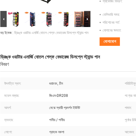
প্যাকেজিং বিবরণ:
ডেলিভারি সময়:
পরিশোধের শর্ত:
যোগানের ক্ষমতা:
বড় ইমেজ :
ড্রিঙ্ক ওয়াটার এনার্জি বোতল শেল্ফ বেভারেজ ডিসপ্লে স্ট্যান্ড পান
যোগাযোগ
ড্রিঙ্ক ওয়াটার এনার্জি বোতল শেল্ফ বেভারেজ ডিসপ্লে স্ট্যান্ড পান
বিবরণ
উৎপত্তি স্থল:
গুয়াংডং, চীন
পরিচিতিম
মডেল নম্বার:
জিএম-DR208
পণ্যের না
আদর্শ:
মেঝে স্থায়ী প্রদর্শন ইউনিট
পাদান:
ব্যবহার:
পানীয় / পানীয়
পৃষ্ঠের চিকি
লোগো:
গ্রাহক নকশা
আবেদন: