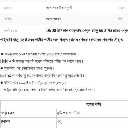
মোড়ক:
গ্রাহকের চাহিদা অনুযায়ী
আয়তন:
বৈশিষ্ট্য:
সহজ সমাবেশ
গঠন:
D500 মিমি জাল বাস্কেটের শেল্ফ
ডাব্লু 650 মিমি তারের পণ্যদ
লক্ষণীয় করা:
,
পাইকারি ধাতু মেঝে নরম পানীয় পানীয় জল শক্তি বোতল শেল্ফ বেভারেজ প্রদর্শন স্ট্যান্ড
◆ আকার
ডাব্লু 650 * ডি 500 * এইচ 2000 মিমি / কাস্টমাইজড।
Hold 4 টি স্তরের হুকগুলি যথেষ্ট পরিমাণে পানীয় পান করতে পারে।
◆ সৃজনশীল এবং স্থিতিশীল নকশা, সুদর্শন।
Brand আপনার ব্র্যান্ডটি দেখানোর জন্য উভয় দিকে মুদ্রিত লোগো।
◆ টি
তিনি সারির উচ্চতা 5 সেমি ইনক্রিমেন্টে সামঞ্জস্যযোগ্য।
। শক্তিশালী প্যাকেজ, পেশাদার ইনস্টলেশন, দ্রুত বিতরণ, গ্লোবাল বিতরণ।
পণ্যের বর্ণনা
পণ্যের নাম
ঝুড়ি প্রদর্শন স্ট্যান্ড
উপাদান
ধাতু