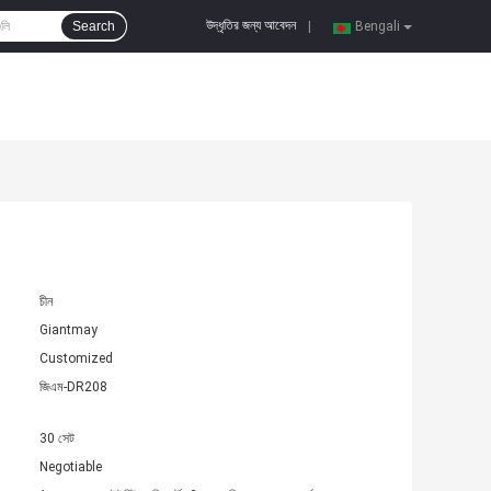
উদ্ধৃতির জন্য আবেদন
Search
|
Bengali
চীন
Giantmay
Customized
জিএম-DR208
30 সেট
Negotiable