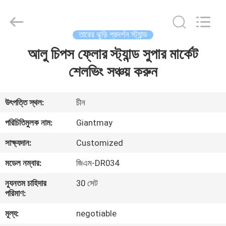
তারের
পণ্যদ্রব্য
র্যাকগুলি
supplier.
Copyright
তারের ঝুড়ি প্রদর্শন স্ট্যান্ড
©
2020
-
আলু চিপস ফ্লোর স্ট্যান্ড সুপার মার্কেট
বাড়ি
2025
Foshan
Giantmay
শেলভিং সঞ্চয় করুন
Metal
Production
পণ্য
Co,Ltd..
All
Rights
উৎপত্তি স্থল:
চীন
Reserved.
Developed
আমাদের
by
পরিচিতিমুলক নাম:
Giantmay
ECER
সম্পর্কে
সাক্ষ্যদান:
Customized
মডেল নম্বার:
জিএম-DR034
কারখানা
ন্যূনতম চাহিদার
30 সেট
ভ্রমণ
পরিমাণ:
মূল্য:
negotiable
মান