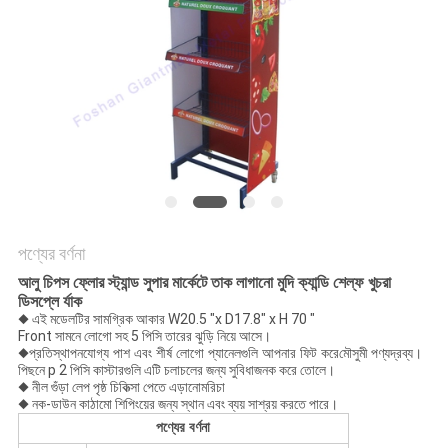
POLICY
পণ্যের বর্ণনা
আলু চিপস ফ্লোর স্ট্যান্ড সুপার মার্কেটে তাক লাগানো মুদি ক্যান্ডি শেল্ফ খুচরা
ডিসপ্লে র্যাক
◆ এই মডেলটির সামগ্রিক আকার W20.5 "x D17.8" x H 70 "
Front সামনে লোগো সহ 5 পিসি তারের ঝুড়ি নিয়ে আসে।
◆
মৌসুমী পণ্যদ্রব্য।
প্রতিস্থাপনযোগ্য পাশ এবং শীর্ষ লোগো প্যানেলগুলি আপনার ফিট করে
পিছনে p 2 পিসি কাস্টারগুলি এটি চলাচলের জন্য সুবিধাজনক করে তোলে।
◆ নীল গুঁড়া লেপ পৃষ্ঠ চিকিত্সা পেতে এড়ানো
মরিচা
◆ নক-ডাউন কাঠামো শিপিংয়ের জন্য স্থান এবং ব্যয় সাশ্রয় করতে পারে।
পণ্যের বর্ণনা