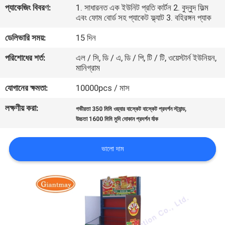
প্যাকেজিং বিবরণ:
1. সাধারনত এক ইউনিট প্রতি কার্টন 2. বুদ্বুদ ফিল্ম
নিয়ন্ত্রণ
এবং ফোম বোর্ড সহ প্যাকেট ফ্ল্যাট 3. বহিরঙ্গন প্যাক
ডেলিভারি সময়:
15 দিন
যোগাযোগ
পরিশোধের শর্ত:
এল / সি, ডি / এ, ডি / পি, টি / টি, ওয়েস্টার্ন ইউনিয়ন,
করুন
মানিগ্রাম
যোগানের ক্ষমতা:
10000pcs / মাস
খবর
লক্ষণীয় করা:
,
গভীরতা 350 মিমি ওয়্যার বাস্কেট বাস্কেট প্রদর্শন স্ট্যান্ড
উচ্চতা 1600 মিমি মুদি দোকান প্রদর্শন র্যাক
কেস
ভালো দাম
সাইট
ম্যাপ
PRIVACY