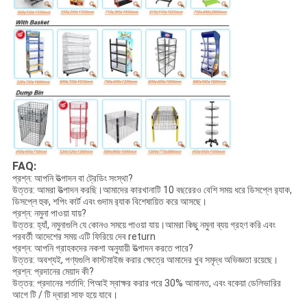
FAQ:
প্রশ্ন: আপনি উত্পাদন বা ট্রেডিং সংস্থা?
উত্তর: আমরা উত্পাদন করছি।আমাদের কারখানাটি 10 ​​বছরেরও বেশি সময় ধরে ডিসপ্লে র‌্যাক,
ডিসপ্লে হুক, শপিং কার্ট এবং গুদাম র‌্যাক বিশেষায়িত করে আসছে।
প্রশ্ন: নমুনা পাওয়া যায়?
উত্তর: হ্যাঁ, নমুনাগুলি যে কোনও সময়ে পাওয়া যায়।আমরা কিছু নমুনা ব্যয় গ্রহণ করি এবং
পরবর্তী আদেশের সময় এটি ফিরিয়ে দেব return
প্রশ্ন: আপনি গ্রাহকদের নকশা অনুযায়ী উত্পাদন করতে পারে?
উত্তর: অবশ্যই, পণ্যগুলি কাস্টমাইজ করার ক্ষেত্রে আমাদের খুব সমৃদ্ধ অভিজ্ঞতা রয়েছে।
প্রশ্ন: প্রদানের মেয়াদ কী?
উত্তর: প্রদানের শর্তাদি: পিআই স্বাক্ষর করার পরে 30% আমানত, এবং বকেয়া ডেলিভারির
আগে টি / টি দ্বারা সাফ হয়ে যাবে।