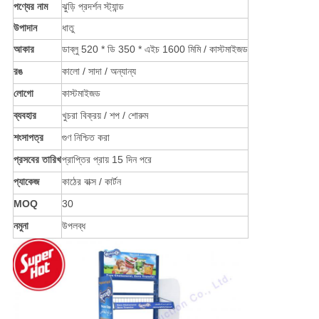
পণ্যের নাম
ঝুড়ি প্রদর্শন স্ট্যান্ড
উপাদান
ধাতু
আকার
ডাব্লু 520 * ডি 350 * এইচ 1600 মিমি / কাস্টমাইজড
রঙ
কালো / সাদা / অন্যান্য
লোগো
কাস্টমাইজড
ব্যবহার
খুচরা বিক্রয় / শপ / শোরুম
শংসাপত্র
গুণ নিশ্চিত করা
প্রসবের তারিখ
প্রাপ্তির প্রায় 15 দিন পরে
প্যাকেজ
কাঠের বাক্স / কার্টন
MOQ
30
নমুনা
উপলব্ধ