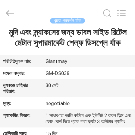
Giantmay
Metal
Production
Co,Ltd..
All
খুচরা প্রদর্শন র্যাক
Rights
Reserved.
Developed
মুদি এবং স্ন্যাকসের জন্য ডাবল সাইড রিটেল
বাড়ি
by
ECER
মেটাল সুপারমার্কেট শেল্ফ ডিসপ্লে র্যাক
পণ্য
পরিচিতিমুলক নাম:
Giantmay
আমাদের
মডেল নম্বার:
GM-DS038
সম্পর্কে
ন্যূনতম চাহিদার
30 সেট
পরিমাণ:
কারখানা
মূল্য:
negotiable
ভ্রমণ
প্যাকেজিং বিবরণ:
1.সাধারণত প্রতি কার্টনে এক ইউনিট 2.বাবল ফিল্ম এবং
ফোম বোর্ড দিয়ে প্যাক করা ফ্ল্যাট 3.আউটার প্যাকিং
মান
ডেলিভারি সময়:
15 দিন