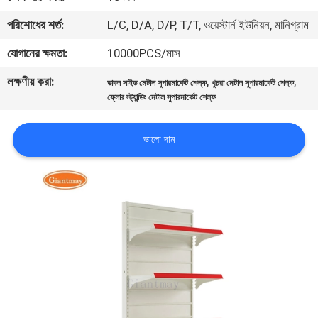
নিয়ন্ত্রণ
পরিশোধের শর্ত:
L/C, D/A, D/P, T/T, ওয়েস্টার্ন ইউনিয়ন, মানিগ্রাম
যোগানের ক্ষমতা:
10000PCS/মাস
যোগাযোগ
লক্ষণীয় করা:
,
,
করুন
ডাবল সাইড মেটাল সুপারমার্কেট শেল্ফ
খুচরা মেটাল সুপারমার্কেট শেল্ফ
ফ্লোর স্ট্যান্ডিং মেটাল সুপারমার্কেট শেল্ফ
খবর
ভালো দাম
কেস
সাইট
ম্যাপ
PRIVACY