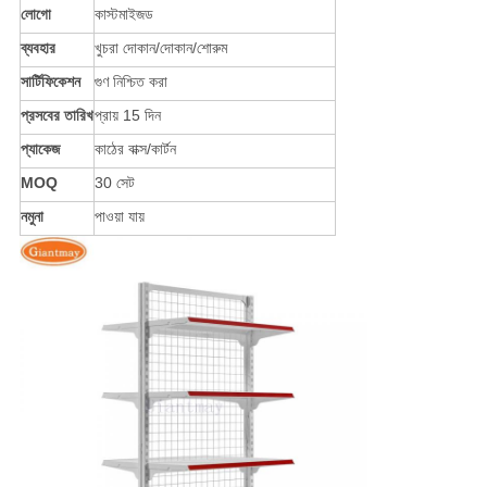
লোগো
কাস্টমাইজড
ব্যবহার
খুচরা দোকান/দোকান/শোরুম
সার্টিফিকেশন
গুণ নিশ্চিত করা
প্রসবের তারিখ
প্রায় 15 দিন
প্যাকেজ
কাঠের বাক্স/কার্টন
MOQ
30 সেট
নমুনা
পাওয়া যায়