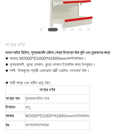
POLICY
পণ্যের বর্ণনা
ডাবল সাইড রিটেল, সুপারমার্কেট মেটাল শেল্ফ ডিসপ্লে র্যাক মুদি এবং স্ন্যাকসের জন্য
◆ আকার W2000*D1000*H1800mm/কাস্টমাইজড।
◆ সুপারমার্কেট, খুচরা দোকান, খুচরা দোকান ইত্যাদির জন্য উপযুক্ত।
◆ শৈলী: বিনামূল্যে স্থায়ী একতরফা মাল্টি ওয়াইড পেগবোর্ড র্যাক।
◆ ভারী শুল্ক এবং কঠিন ধাতু গঠন.
পণ্যের বর্ণনা
পণ্যের নাম
সুপারমার্কেটের তাক
উপাদান
ধাতু
আকার
W2000*D1000*H1800mm/কাস্টমাইজড
রঙ
কালো/সাদা/অন্যরা