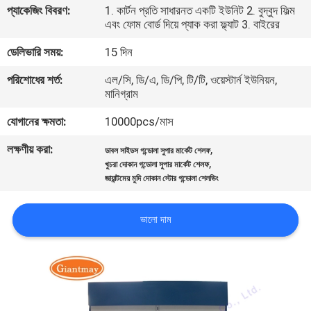
প্যাকেজিং বিবরণ:
1. কার্টন প্রতি সাধারনত একটি ইউনিট 2. বুদ্বুদ ফিল্ম
নিয়ন্ত্রণ
এবং ফোম বোর্ড দিয়ে প্যাক করা ফ্ল্যাট 3. বাইরের
ডেলিভারি সময়:
15 দিন
যোগাযোগ
পরিশোধের শর্ত:
এল/সি, ডি/এ, ডি/পি, টি/টি, ওয়েস্টার্ন ইউনিয়ন,
করুন
মানিগ্রাম
যোগানের ক্ষমতা:
10000pcs/মাস
খবর
লক্ষণীয় করা:
,
ডাবল সাইডস গন্ডোলা সুপার মার্কেট শেলফ
,
খুচরা দোকান গন্ডোলা সুপার মার্কেট শেলফ
কেস
জায়ান্টমেয় মুদি দোকান স্টোর গন্ডোলা শেলভিং
সাইট
ভালো দাম
ম্যাপ
PRIVACY