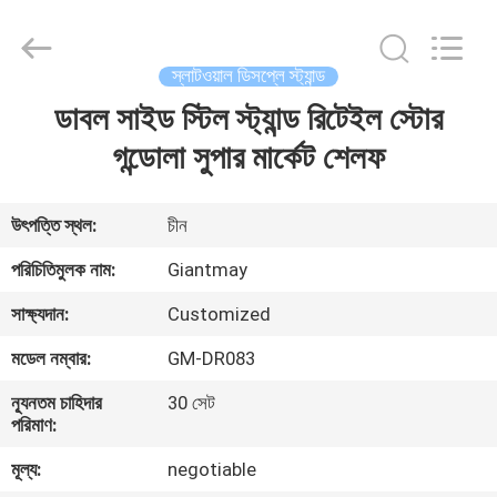
Giantmay
Metal
Production
Co,Ltd..
All
স্লাটওয়াল ডিসপ্লে স্ট্যান্ড
Rights
Reserved.
Developed
ডাবল সাইড স্টিল স্ট্যান্ড রিটেইল স্টোর
বাড়ি
by
ECER
গন্ডোলা সুপার মার্কেট শেলফ
পণ্য
উৎপত্তি স্থল:
চীন
আমাদের
পরিচিতিমুলক নাম:
Giantmay
সম্পর্কে
সাক্ষ্যদান:
Customized
মডেল নম্বার:
GM-DR083
কারখানা
ন্যূনতম চাহিদার
30 সেট
ভ্রমণ
পরিমাণ:
মূল্য:
negotiable
মান