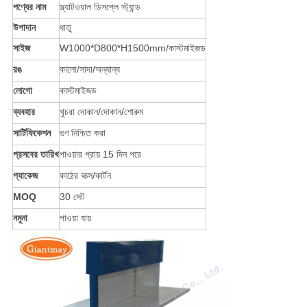
পণ্যের নাম
স্ল্যাটওয়াল ডিসপ্লে স্ট্যান্ড
উপাদান
ধাতু
সাইজ
W1000*D800*H1500mm/কাস্টমাইজড
রঙ
কালো/সাদা/অন্যান্য
লোগো
কাস্টমাইজড
ব্যবহার
খুচরা দোকান/দোকান/শোরুম
সার্টিফিকেশন
গুণ নিশ্চিত করা
প্রসবের তারিখ
পাওয়ার প্রায় 15 দিন পরে
প্যাকেজ
কাঠের বাক্স/কার্টন
MOQ
30 সেট
নমুনা
পাওয়া যায়