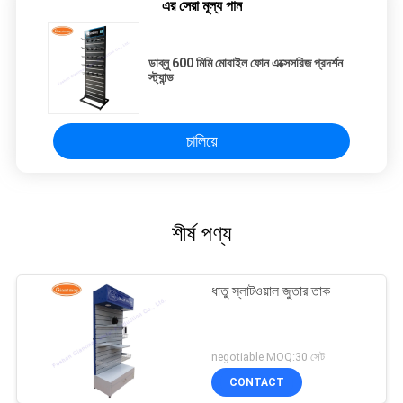
এর সেরা মূল্য পান
ডাব্লু 600 মিমি মোবাইল ফোন এক্সেসরিজ প্রদর্শন
স্ট্যান্ড
চালিয়ে
শীর্ষ পণ্য
ধাতু স্লাটওয়াল জুতার তাক
negotiable MOQ:30 সেট
CONTACT