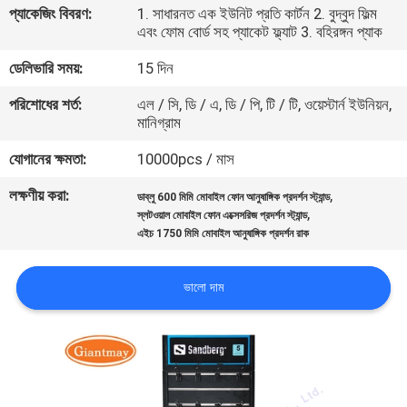
প্যাকেজিং বিবরণ:
1. সাধারনত এক ইউনিট প্রতি কার্টন 2. বুদ্বুদ ফিল্ম
নিয়ন্ত্রণ
এবং ফোম বোর্ড সহ প্যাকেট ফ্ল্যাট 3. বহিরঙ্গন প্যাক
ডেলিভারি সময়:
15 দিন
যোগাযোগ
পরিশোধের শর্ত:
এল / সি, ডি / এ, ডি / পি, টি / টি, ওয়েস্টার্ন ইউনিয়ন,
করুন
মানিগ্রাম
যোগানের ক্ষমতা:
10000pcs / মাস
খবর
লক্ষণীয় করা:
,
ডাব্লু 600 মিমি মোবাইল ফোন আনুষাঙ্গিক প্রদর্শন স্ট্যান্ড
,
স্লটওয়াল মোবাইল ফোন এক্সেসরিজ প্রদর্শন স্ট্যান্ড
কেস
এইচ 1750 মিমি মোবাইল আনুষাঙ্গিক প্রদর্শন রাক
সাইট
ভালো দাম
ম্যাপ
PRIVACY