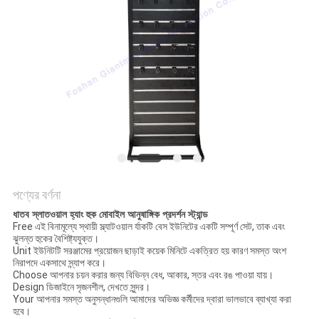
POLICY
পণ্যের বর্ণনা
ধাতব স্লাতওয়াল হ্যাং হুক মোবাইল আনুষাঙ্গিক প্রদর্শন স্ট্যান্ড
Free এই বিনামূল্যে স্থায়ী স্ল্যাটওয়াল র্যাকটি বেস ইউনিটের একটি সম্পূর্ণ সেট, তাক এবং
ঝুলন্ত হুকের বৈশিষ্ট্যযুক্ত।
Unit ইউনিটটি সরঞ্জামের প্রয়োজন ছাড়াই কয়েক মিনিটে একত্রিত হয় কারণ সমস্ত অংশ
নিরাপদে একসাথে স্ন্যাপ করে।
Choose আপনার চয়ন করার জন্য বিভিন্ন বেধ, আকার, স্তর এবং রঙ পাওয়া যায়।
Design ডিজাইনে সৃজনশীল, দেখতে সুন্দর।
Your আপনার সমস্ত অনুসন্ধানগুলি আমাদের অভিজ্ঞ কর্মীদের দ্বারা ভালভাবে ব্যাখ্যা করা
হবে।