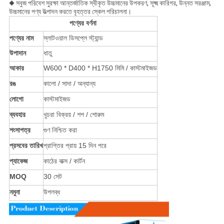
◆ সবুজ পরিবেশ সুরক্ষা আন্তর্জাতিক স্বীকৃত উচ্চমানের উপকরণ, সূক্ষ্ম কারিগর, উন্নত সরঞ্জাম,
উচ্চমানের পণ্য উত্পাদন করতে বৃহত্তর স্কেল পরিচালনা।
পণ্যের বর্ণনা
পণ্যের নাম
স্লাটওয়াল ডিসপ্লে স্ট্যান্ড
উপাদান
ধাতু
আকার
W600 * D400 * H1750 মিমি / কাস্টমাইজড
রঙ
কালো / সাদা / অন্যান্য
লোগো
কাস্টমাইজড
ব্যবহার
খুচরা বিক্রয় / শপ / শোরুম
শংসাপত্র
গুণ নিশ্চিত করা
প্রসবের তারিখ
প্রাপ্তির প্রায় 15 দিন পরে
প্যাকেজ
কাঠের বাক্স / কার্টন
MOQ
30 সেট
নমুনা
উপলব্ধ