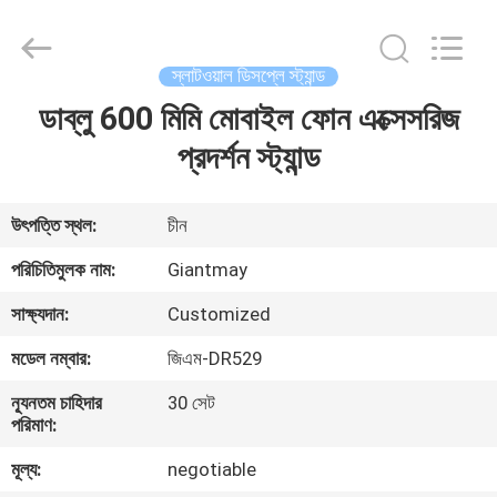
স্লাটওয়াল
শেল্ফিং
ইউনিট
supplier.
Copyright
স্লাটওয়াল ডিসপ্লে স্ট্যান্ড
©
2020
-
ডাব্লু 600 মিমি মোবাইল ফোন এক্সেসরিজ
বাড়ি
2025
Foshan
Giantmay
প্রদর্শন স্ট্যান্ড
Metal
Production
পণ্য
Co,Ltd..
All
Rights
উৎপত্তি স্থল:
চীন
Reserved.
Developed
আমাদের
by
পরিচিতিমুলক নাম:
Giantmay
ECER
সম্পর্কে
সাক্ষ্যদান:
Customized
মডেল নম্বার:
জিএম-DR529
কারখানা
ন্যূনতম চাহিদার
30 সেট
ভ্রমণ
পরিমাণ:
মূল্য:
negotiable
মান