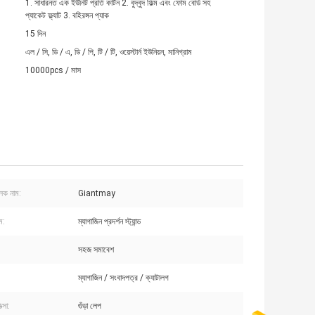
1. সাধারনত এক ইউনিট প্রতি কার্টন 2. বুদ্বুদ ফিল্ম এবং ফোম বোর্ড সহ
প্যাকেট ফ্ল্যাট 3. বহিরঙ্গন প্যাক
15 দিন
এল / সি, ডি / এ, ডি / পি, টি / টি, ওয়েস্টার্ন ইউনিয়ন, মানিগ্রাম
10000pcs / মাস
ুলক নাম:
Giantmay
ম:
ম্যাগাজিন প্রদর্শন স্ট্যান্ড
সহজ সমাবেশ
ম্যাগাজিন / সংবাদপত্র / ক্যাটালগ
ত্সা:
গুঁড়া লেপ