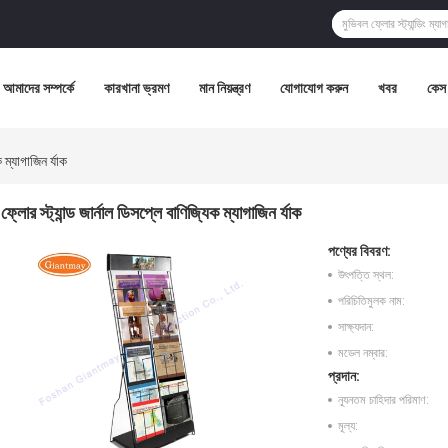
আমাদের সম্পর্কে
কারখানা ভ্রমণ
মান নিয়ন্ত্রণ
যোগাযোগ করুন
খবর
কেস
 ম্যাগাজিন র্যাক
ফ্লোর স্ট্যান্ড জার্নাল ডিসপ্লে বাণিজ্যিক ম্যাগাজিন র্যাক
পণ্যের বিবরণ:
উৎপত্তি স্থল:
পরিচিতিমুলক নাম:
সাক্ষ্যদান:
মডেল নম্বার:
প্রদান:
ন্যূনতম চাহিদার পরিমাণ:
মূল্য: