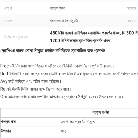
লোগো:
গ্রাহক নকশা
আবেদন:
মোড়ক:
গ্রাহকের চাহিদা অনুযায়ী
আয়তন:
480 মিমি প্রস্থ বাণিজ্যিক ম্যাগাজিন প্রদর্শন র্যাকস
ডি 300 মিমি
,
বিশেষভাবে তুলে ধরা:
1200 মিমি উচ্চতার ম্যাগাজিন প্রদর্শন ধারক
ব্রোশিওর ধারক মেঝে স্ট্যান্ড জার্নাল বাণিজ্যিক ম্যাগাজিন রাক প্রদর্শন
Free এই নিখরচায় ম্যাগাজিনের র্যাকটিতে বেস ইউনিট, তাকগুলির সম্পূর্ণ সেট রয়েছে।
Unit ইউনিটটি সরঞ্জামের প্রয়োজন ছাড়াই কয়েক মিনিটে একত্রিত হয় কারণ সমস্ত অংশ নিরাপদে একসা
Avy ভারী দায়িত্ব এবং কঠিন ধাতব কাঠামো।
Ra এই র্যাকটি জিনিস রাখার পক্ষে নিরাপদ হতে পারে।
Our আমাদের পণ্য বা দাম সম্পর্কিত আপনার অনুসন্ধানের 24 ঘন্টার মধ্যে উত্তর দেওয়া হবে।
পণ্যের বর্ণনা
পণ্যের নাম
ম্যাগাজিন প্রদর্শন স্ট্যান্ড
উপাদান
ধাতু