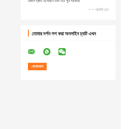
এগুলি দ্রুত এসেছিল এবং এটি খুব দরকারী
—— অ্যামি চেন
তোমার দর্শন লগ করা অনলাইন চ্যাট এখন