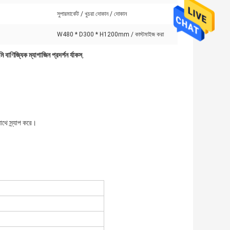
সুপারমার্কেট / খুচরা দোকান / দোকান
W480 * D300 * H1200mm / কাস্টমাইজ করা
 বাণিজ্যিক ম্যাগাজিন প্রদর্শন র্যাকস
,
থে স্ন্যাপ করে।