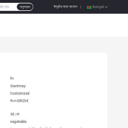
উদ্ধৃতির জন্য আবেদন
অনুসন্ধান
|
Bengali
চীন
Giantmay
Customized
জিএম-DR254
30 সেট
negotiable