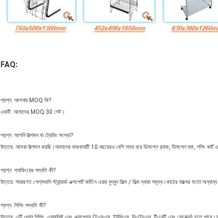
FAQ:
প্রশ্ন: আপনার MOQ কি?
একটি: আমাদের MOQ 30 সেট।
প্রশ্ন: আপনি উত্পাদন বা ট্রেডিং সংস্থা?
উত্তর: আমরা উত্পাদন করছি।আমাদের কারখানাটি 10 ​​বছরেরও বেশি সময় ধরে ডিসপ্লে র‌্যাক, ডিসপ্লে হুক, শপিং কার্ট 
প্রশ্ন: প্যাকিংয়ের পদ্ধতি কী?
উত্তর: সাধারণত শেল্ফগুলি স্ট্যান্ডার্ড এক্সপোর্ট কার্টনে এয়ার বুদ্বুদ ফিল্ম / ফিল্ম দ্বারা সমৃদ্ধ।কাঠের বাক্সের মতো অন্যান
প্রশ্ন: শিপিং পদ্ধতি কী?
উত্তর: এটি ওশান শিপিং, এয়ারলিফ্ট এবং এক্সপ্রেস (ইএমএস, ইউপিএস, ডিএইচএল, টিএনটি এবং ফেডেক্স) হতে পারে।অর