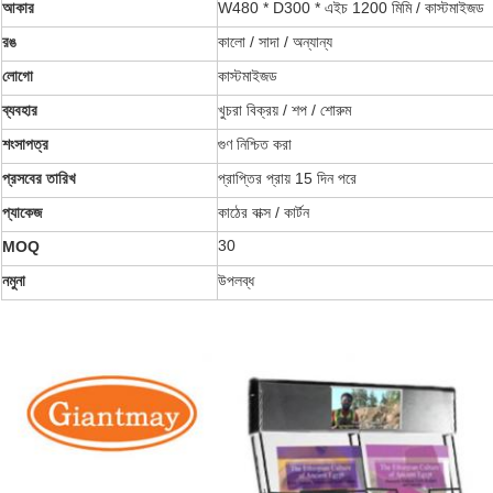
আকার
W480 * D300 * এইচ 1200 মিমি / কাস্টমাইজড
রঙ
কালো / সাদা / অন্যান্য
লোগো
কাস্টমাইজড
ব্যবহার
খুচরা বিক্রয় / শপ / শোরুম
শংসাপত্র
গুণ নিশ্চিত করা
প্রসবের তারিখ
প্রাপ্তির প্রায় 15 দিন পরে
প্যাকেজ
কাঠের বাক্স / কার্টন
30
MOQ
নমুনা
উপলব্ধ