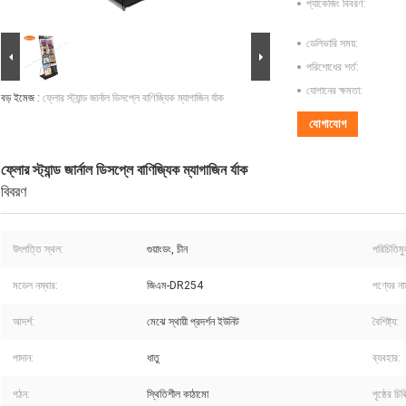
প্যাকেজিং বিবরণ:
ডেলিভারি সময়:
পরিশোধের শর্ত:
যোগানের ক্ষমতা:
বড় ইমেজ :
ফ্লোর স্ট্যান্ড জার্নাল ডিসপ্লে বাণিজ্যিক ম্যাগাজিন র্যাক
যোগাযোগ
ফ্লোর স্ট্যান্ড জার্নাল ডিসপ্লে বাণিজ্যিক ম্যাগাজিন র্যাক
বিবরণ
উৎপত্তি স্থল:
গুয়াংডং, চীন
পরিচিতিম
মডেল নম্বার:
জিএম-DR254
পণ্যের না
আদর্শ:
মেঝে স্থায়ী প্রদর্শন ইউনিট
বৈশিষ্ট্য:
পাদান:
ধাতু
ব্যবহার:
গঠন:
স্থিতিশীল কাঠামো
পৃষ্ঠের চিকি