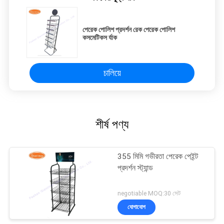
পেরেক পোলিশ প্রদর্শন রেক পেরেক পোলিশ
কসমেটিকস র্যাক
চালিয়ে
শীর্ষ পণ্য
355 মিমি গভীরতা পেরেক পেইন্ট
প্রদর্শন স্ট্যান্ড
negotiable MOQ:30 সেট
যোগাযোগ