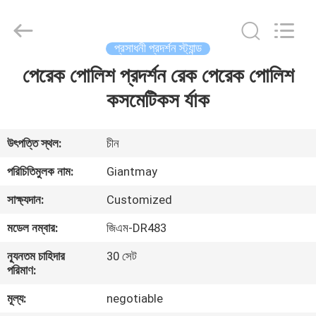
Giantmay
Metal
Production
Co,Ltd..
All
প্রসাধনী প্রদর্শন স্ট্যান্ড
Rights
Reserved.
পেরেক পোলিশ প্রদর্শন রেক পেরেক পোলিশ
বাড়ি
Developed
by
ECER
কসমেটিকস র্যাক
পণ্য
উৎপত্তি স্থল:
চীন
আমাদের
পরিচিতিমুলক নাম:
Giantmay
সম্পর্কে
সাক্ষ্যদান:
Customized
মডেল নম্বার:
জিএম-DR483
কারখানা
ন্যূনতম চাহিদার
30 সেট
ভ্রমণ
পরিমাণ:
মূল্য:
negotiable
মান