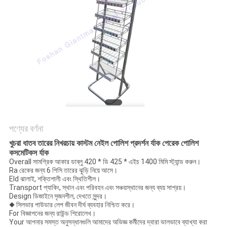
POLICY
পণ্যের বর্ণনা
খুচরা ধাতব তারের নিখরচায় কাস্টম নেইল পোলিশ প্রদর্শন র্যাক পেরেক পোলিশ
কসমেটিকস র্যাক
Overall সামগ্রিক আকার ডাব্লু 420 * ডি 425 * এইচ 1400 মিমি স্ট্যান্ড করুন।
Ra রেকের জন্য 6 পিসি তারের ঝুড়ি নিয়ে আসে।
Eld ঝালাই, শক্তিশালী এবং স্থিতিশীল।
Transport প্যাকিং, স্থান এবং পরিবহন এবং সঞ্চয়স্থানের জন্য ব্যয় সাশ্রয়।
Design ডিজাইনে সৃজনশীল, দেখতে সুন্দর।
◆ সিলভার পাউডার লেপ জীবন দীর্ঘ ব্যবহার নিশ্চিত করে।
For বিজ্ঞাপনের জন্য রাউন্ড শিরোলেখ।
Your আপনার সমস্ত অনুসন্ধানগুলি আমাদের অভিজ্ঞ কর্মীদের দ্বারা ভালভাবে ব্যাখ্যা করা