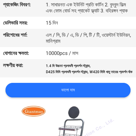
প্যাকেজিং বিবরণ:
1. সাধারনত এক ইউনিট প্রতি কার্টন 2. বুদ্বুদ ফিল্ম
নিয়ন্ত্রণ
এবং ফোম বোর্ড সহ প্যাকেট ফ্ল্যাট 3. বহিরঙ্গন প্যাক
ডেলিভারি সময়:
15 দিন
যোগাযোগ
পরিশোধের শর্ত:
এল / সি, ডি / এ, ডি / পি, টি / টি, ওয়েস্টার্ন ইউনিয়ন,
করুন
মানিগ্রাম
যোগানের ক্ষমতা:
10000pcs / মাস
খবর
লক্ষণীয় করা:
,
1.4 মি উচ্চতা প্রসাধনী প্রদর্শন স্ট্যান্ড
,
D425 মিমি প্রসাধনী প্রদর্শন স্ট্যান্ড
W420 মিমি ধাতু তারের প্রদর্শন র্যাক
কেস
ভালো দাম
সাইট
ম্যাপ
PRIVACY