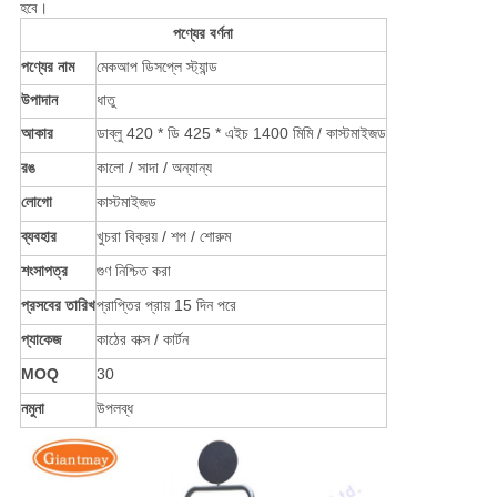
হবে।
পণ্যের বর্ণনা
পণ্যের নাম
মেকআপ ডিসপ্লে স্ট্যান্ড
উপাদান
ধাতু
আকার
ডাব্লু 420 * ডি 425 * এইচ 1400 মিমি / কাস্টমাইজড
রঙ
কালো / সাদা / অন্যান্য
লোগো
কাস্টমাইজড
ব্যবহার
খুচরা বিক্রয় / শপ / শোরুম
শংসাপত্র
গুণ নিশ্চিত করা
প্রসবের তারিখ
প্রাপ্তির প্রায় 15 দিন পরে
প্যাকেজ
কাঠের বাক্স / কার্টন
MOQ
30
নমুনা
উপলব্ধ