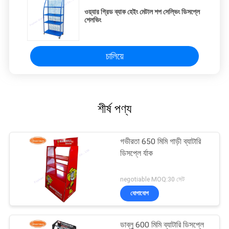
ওয়্যার গ্রিড ব্যাক হেইং মেটাল শপ সেল্ভিং ডিসপ্লে
শেলভিং
চালিয়ে
শীর্ষ পণ্য
গভীরতা 650 মিমি গাড়ী ব্যাটারি
ডিসপ্লে র্যাক
negotiable MOQ:30 সেট
যোগাযোগ
ডাব্লু 600 মিমি ব্যাটারি ডিসপ্লে