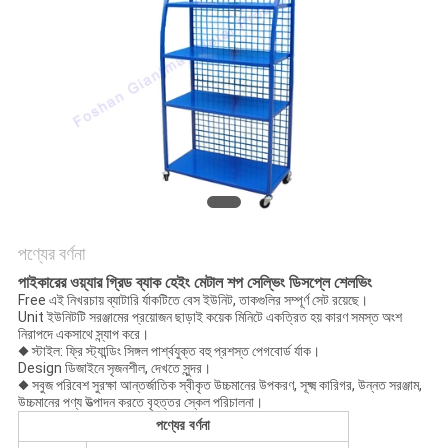
POLICY
পণ্যের বর্ণনা
পাইকারের ওয়্যার গ্রিড ব্যাক হেইং মেটাল শপ সেল্ভিং ডিসপ্লে শেলভিং
Free এই নিখরচায় ব্যাটারি র্যাকটিতে বেস ইউনিট, তাকগুলির সম্পূর্ণ সেট রয়েছে।
Unit ইউনিটটি সরঞ্জামের প্রয়োজন ছাড়াই কয়েক মিনিটে একত্রিত হয় কারণ সমস্ত অংশ
নিরাপদে একসাথে স্ন্যাপ করে।
◆ স্টাইল: ফ্রি স্ট্যান্ডিং সিঙ্গল পার্শ্বযুক্ত বহু প্রশস্ত পেগবোর্ড র্যাক।
Design ডিজাইনে সৃজনশীল, দেখতে সুন্দর।
◆ সবুজ পরিবেশ সুরক্ষা আন্তর্জাতিক স্বীকৃত উচ্চমানের উপকরণ, সূক্ষ্ম কারিগর, উন্নত সরঞ্জাম,
উচ্চমানের পণ্য উত্পাদন করতে বৃহত্তর স্কেল পরিচালনা।
পণ্যের বর্ণনা