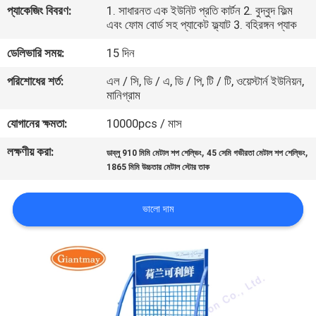
প্যাকেজিং বিবরণ:
1. সাধারনত এক ইউনিট প্রতি কার্টন 2. বুদ্বুদ ফিল্ম
নিয়ন্ত্রণ
এবং ফোম বোর্ড সহ প্যাকেট ফ্ল্যাট 3. বহিরঙ্গন প্যাক
ডেলিভারি সময়:
15 দিন
যোগাযোগ
পরিশোধের শর্ত:
এল / সি, ডি / এ, ডি / পি, টি / টি, ওয়েস্টার্ন ইউনিয়ন,
করুন
মানিগ্রাম
যোগানের ক্ষমতা:
10000pcs / মাস
খবর
লক্ষণীয় করা:
,
,
ডাব্লু 910 মিমি মেটাল শপ শেল্ভিং
45 সেমি গভীরতা মেটাল শপ শেল্ভিং
1865 মিমি উচ্চতার মেটাল স্টোর তাক
কেস
ভালো দাম
সাইট
ম্যাপ
PRIVACY