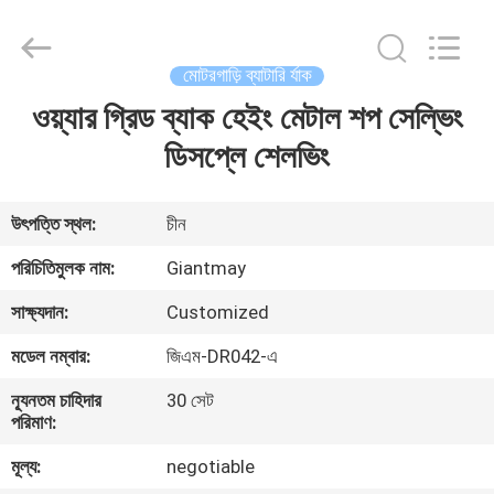
Metal
Production
Co,Ltd..
All
Rights
মোটরগাড়ি ব্যাটারি র্যাক
Reserved.
Developed
by
ওয়্যার গ্রিড ব্যাক হেইং মেটাল শপ সেল্ভিং
বাড়ি
ECER
ডিসপ্লে শেলভিং
পণ্য
উৎপত্তি স্থল:
চীন
আমাদের
পরিচিতিমুলক নাম:
Giantmay
সম্পর্কে
সাক্ষ্যদান:
Customized
মডেল নম্বার:
জিএম-DR042-এ
কারখানা
ন্যূনতম চাহিদার
30 সেট
ভ্রমণ
পরিমাণ:
মূল্য:
negotiable
মান