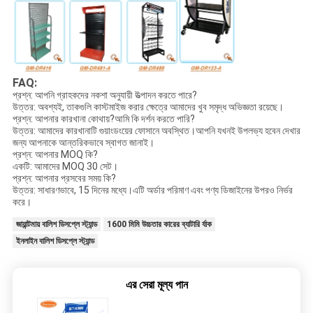
FAQ:
প্রশ্ন: আপনি গ্রাহকদের নকশা অনুযায়ী উত্পাদন করতে পারে?
উত্তর: অবশ্যই, তাকগুলি কাস্টমাইজ করার ক্ষেত্রে আমাদের খুব সমৃদ্ধ অভিজ্ঞতা রয়েছে।
প্রশ্ন: আপনার কারখানা কোথায়?আমি কি দর্শন করতে পারি?
উত্তর: আমাদের কারখানাটি গুয়াংডংয়ের ফোসানে অবস্থিত।আপনি যখনই উপলভ্য হবেন দেখার
জন্য আপনাকে আন্তরিকভাবে স্বাগত জানাই।
প্রশ্ন: আপনার MOQ কি?
একটি: আমাদের MOQ 30 সেট।
প্রশ্ন: আপনার প্রসবের সময় কি?
উত্তর: সাধারণভাবে, 15 দিনের মধ্যে।এটি অর্ডার পরিমাণ এবং পণ্য ডিজাইনের উপরও নির্ভর
করে।
জায়ান্টমায় বালিশ ডিসপ্লে স্ট্যান্ড
1600 মিমি উচ্চতার কারের ব্যাটারি র্যাক
ইনলাইন বালিশ ডিসপ্লে স্ট্যান্ড
এর সেরা মূল্য পান