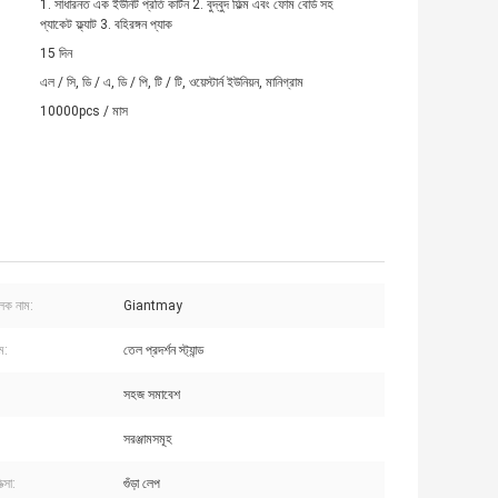
1. সাধারনত এক ইউনিট প্রতি কার্টন 2. বুদ্বুদ ফিল্ম এবং ফোম বোর্ড সহ
প্যাকেট ফ্ল্যাট 3. বহিরঙ্গন প্যাক
15 দিন
এল / সি, ডি / এ, ডি / পি, টি / টি, ওয়েস্টার্ন ইউনিয়ন, মানিগ্রাম
10000pcs / মাস
ুলক নাম:
Giantmay
ম:
তেল প্রদর্শন স্ট্যান্ড
সহজ সমাবেশ
সরঞ্জামসমূহ
ত্সা:
গুঁড়া লেপ