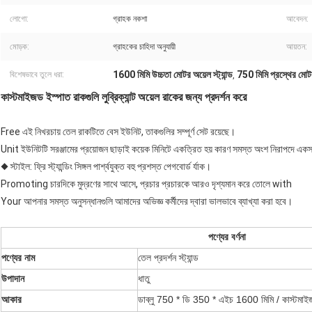
লোগো:
গ্রাহক নকশা
আবেদন:
মোড়ক:
গ্রাহকের চাহিদা অনুযায়ী
আয়তন:
1600 মিমি উচ্চতা মোটর অয়েল স্ট্যান্ড
750 মিমি প্রস্থের মোটর 
বিশেষভাবে তুলে ধরা:
,
কাস্টমাইজড ইস্পাত রাকগুলি লুব্রিক্যান্ট অয়েল রাকের জন্য প্রদর্শন করে
Free এই নিখরচায় তেল রাকটিতে বেস ইউনিট, তাকগুলির সম্পূর্ণ সেট রয়েছে।
Unit ইউনিটটি সরঞ্জামের প্রয়োজন ছাড়াই কয়েক মিনিটে একত্রিত হয় কারণ সমস্ত অংশ নিরাপদে একসা
◆ স্টাইল: ফ্রি স্ট্যান্ডিং সিঙ্গল পার্শ্বযুক্ত বহু প্রশস্ত পেগবোর্ড র্যাক।
Promoting চারদিকে মুদ্রণের সাথে আসে, প্রচার প্রচারকে আরও দৃশ্যমান করে তোলে with
Your আপনার সমস্ত অনুসন্ধানগুলি আমাদের অভিজ্ঞ কর্মীদের দ্বারা ভালভাবে ব্যাখ্যা করা হবে।
পণ্যের বর্ণনা
পণ্যের নাম
তেল প্রদর্শন স্ট্যান্ড
উপাদান
ধাতু
আকার
ডাব্লু 750 * ডি 350 * এইচ 1600 মিমি / কাস্টমা