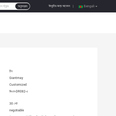
উদ্ধৃতির জন্য আবেদন
অনুসন্ধান
|
Bengali
চীন
Giantmay
Customized
জিএম-DR082-এ
30 সেট
negotiable