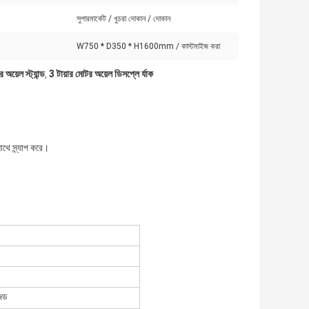
সুপারমার্কেট / খুচরা দোকান / দোকান
W750 * D350 * H1600mm / কাস্টমাইজ করা
অয়েল স্ট্যান্ড
3 টায়ার মোটর অয়েল ডিসপ্লে র্যাক
,
থে স্ন্যাপ করে।
ইজড