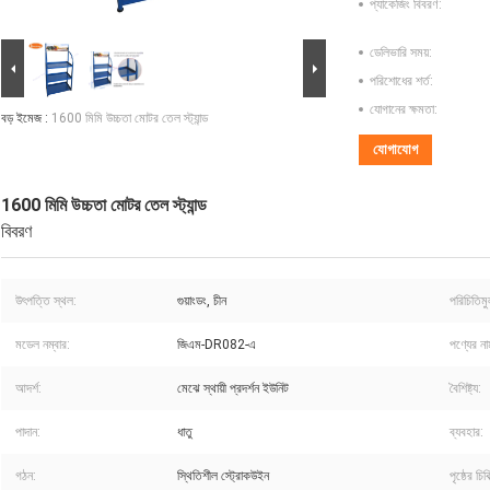
প্যাকেজিং বিবরণ:
ডেলিভারি সময়:
পরিশোধের শর্ত:
যোগানের ক্ষমতা:
বড় ইমেজ :
1600 মিমি উচ্চতা মোটর তেল স্ট্যান্ড
যোগাযোগ
1600 মিমি উচ্চতা মোটর তেল স্ট্যান্ড
বিবরণ
উৎপত্তি স্থল:
গুয়াংডং, চীন
পরিচিতিম
মডেল নম্বার:
জিএম-DR082-এ
পণ্যের না
আদর্শ:
মেঝে স্থায়ী প্রদর্শন ইউনিট
বৈশিষ্ট্য:
পাদান:
ধাতু
ব্যবহার:
গঠন:
স্থিতিশীল স্ট্রোকউইন
পৃষ্ঠের চিকি