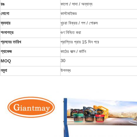
রঙ
কালো / সাদা / অন্যান্য
লোগো
কাস্টমাইজড
ব্যবহার
খুচরা বিক্রয় / শপ / শোরুম
শংসাপত্র
গুণ নিশ্চিত করা
প্রসবের তারিখ
প্রাপ্তির প্রায় 15 দিন পরে
প্যাকেজ
কাঠের বাক্স / কার্টন
30
MOQ
নমুনা
উপলব্ধ