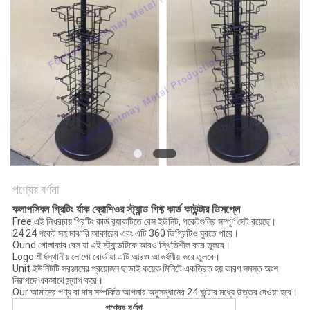
POLICY
পণ্যের বর্ণনা
কলাপসিবল গ্রিটিং র্যাক ব্রোশিওর স্ট্যান্ড গিফ্ট কার্ড কাউন্টার ডিসপ্লে
Free এই নিখরচায় গ্রিটিং কার্ড র‌্যাকটিতে বেস ইউনিট, পকেটগুলির সম্পূর্ণ সেট রয়েছে।
24 24 পকেট সহ মাঝারি আকারের এবং এটি 360 ডিগ্রিটিও ঘুরতে পারে।
Ound গোলাকার বেস যা এই স্ট্যান্ডটিকে আরও স্থিতিশীল করে তুলবে।
Logo শীর্ষস্থানীয় লোগো বোর্ড যা এটি আরও আকর্ষণীয় করে তুলবে।
Unit ইউনিটটি সরঞ্জামের প্রয়োজন ছাড়াই কয়েক মিনিটে একত্রিত হয় কারণ সমস্ত অংশ
নিরাপদে একসাথে স্ন্যাপ করে।
Our আমাদের পণ্য বা দাম সম্পর্কিত আপনার অনুসন্ধানের 24 ঘন্টাের মধ্যে উত্তর দেওয়া হবে।
পণ্যের বর্ণনা