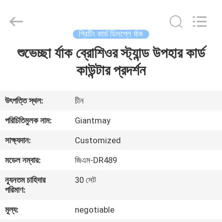
Giantmay
Metal
Production
Co,Ltd..
All
গ্রিটিং কার্ড ডিসপ্লে র্যাক
Rights
Reserved.
শুভেচ্ছা র্যাক ব্রোশিওর স্ট্যান্ড উপহার কার্ড
বাড়ি
Developed
by
ECER
কাউন্টার প্রদর্শন
পণ্য
উৎপত্তি স্থল:
চীন
আমাদের
পরিচিতিমুলক নাম:
Giantmay
সম্পর্কে
সাক্ষ্যদান:
Customized
মডেল নম্বার:
জিএম-DR489
কারখানা
ন্যূনতম চাহিদার
30 সেট
ভ্রমণ
পরিমাণ:
মূল্য:
negotiable
মান