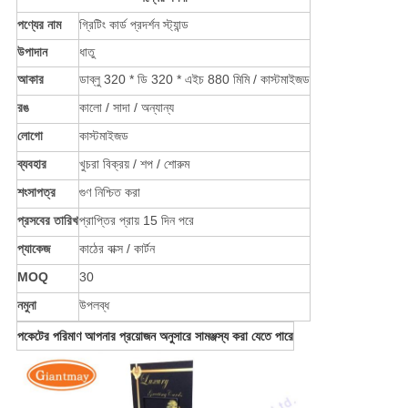
পণ্যের নাম
গ্রিটিং কার্ড প্রদর্শন স্ট্যান্ড
উপাদান
ধাতু
আকার
ডাব্লু 320 * ডি 320 * এইচ 880 মিমি / কাস্টমাইজড
রঙ
কালো / সাদা / অন্যান্য
লোগো
কাস্টমাইজড
ব্যবহার
খুচরা বিক্রয় / শপ / শোরুম
শংসাপত্র
গুণ নিশ্চিত করা
প্রসবের তারিখ
প্রাপ্তির প্রায় 15 দিন পরে
প্যাকেজ
কাঠের বাক্স / কার্টন
MOQ
30
নমুনা
উপলব্ধ
পকেটের পরিমাণ আপনার প্রয়োজন অনুসারে সামঞ্জস্য করা যেতে পারে