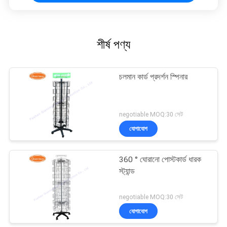
শীর্ষ পণ্য
চলমান কার্ড প্রদর্শন স্পিনার
negotiable MOQ:30 সেট
যোগাযোগ
360 ° ঘোরানো পোস্টকার্ড ধারক
স্ট্যান্ড
negotiable MOQ:30 সেট
যোগাযোগ