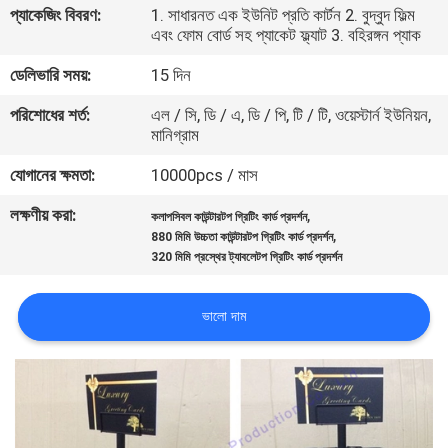
প্যাকেজিং বিবরণ:
1. সাধারনত এক ইউনিট প্রতি কার্টন 2. বুদ্বুদ ফিল্ম
নিয়ন্ত্রণ
এবং ফোম বোর্ড সহ প্যাকেট ফ্ল্যাট 3. বহিরঙ্গন প্যাক
ডেলিভারি সময়:
15 দিন
যোগাযোগ
পরিশোধের শর্ত:
এল / সি, ডি / এ, ডি / পি, টি / টি, ওয়েস্টার্ন ইউনিয়ন,
করুন
মানিগ্রাম
যোগানের ক্ষমতা:
10000pcs / মাস
খবর
লক্ষণীয় করা:
,
কলাপসিবল কাউন্টারটপ গ্রিটিং কার্ড প্রদর্শন
,
880 মিমি উচ্চতা কাউন্টারটপ গ্রিটিং কার্ড প্রদর্শন
কেস
320 মিমি প্রস্থের ট্যাবলেটপ গ্রিটিং কার্ড প্রদর্শন
সাইট
ভালো দাম
ম্যাপ
PRIVACY