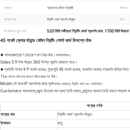
মোড়ক:
গ্রাহকের চাহিদা অনুযায়ী
আয়তন:
পণ্যের নাম:
গ্রিটিং কার্ড প্রদর্শন স্ট্যান্ড
গঠন:
520 মিমি গভীরতা গ্রিটিং কার্ড প্রদর্শন রাক
1700 মিমি উচ্চতা গ্র
বিশেষভাবে তুলে ধরা:
,
45 পকেট ফ্লোর স্ট্যান্ড মেটাল গ্রিটিং পোস্ট কার্ড ডিসপ্লে র্যাক
◆ আকার
W520 * D520 * H1700 মিমি / কাস্টমাইজড।
Sides 5 টি দিক স্ট্যান্ড 360 ডিগ্রি স্মুথলি ঘোরাতে পারে।
◆ প্রতিটি পক্ষের 9 টি পকেট রয়েছে, পুরোপুরি 45 পকেট রয়েছে, পকেটের আকার পণ্যগুলি মানিয়ে নিত
The লোগো বোর্ড ধরে রাখতে সাইন-ধারক সহ শীর্ষ।
Model এই মডেলটি প্রদর্শনের জন্য স্যুট
কাগজ মোড়ানো, গ্রিটিং কার্ড এবং পোস্টকার্ড।
Customers গ্রাহকদের ব্র্যান্ড চিত্রের মান দ্রুত তৈরি করতে, ব্র্যান্ডের প্রভাব তৈরি করতে সহায়তা
পণ্যের বর্ণনা
পণ্যের নাম
গ্রিটিং কার্ড প্রদর্শন স্ট্যান্ড
উপাদান
ধাতু