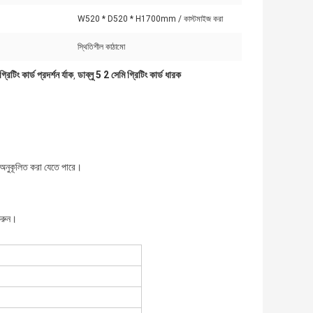
W520 * D520 * H1700mm / কাস্টমাইজ করা
স্থিতিশীল কাঠামো
িটিং কার্ড প্রদর্শন র্যাক
ডাব্লু 5 2 সেমি গ্রিটিং কার্ড ধারক
,
ে অনুকূলিত করা যেতে পারে।
 করুন।