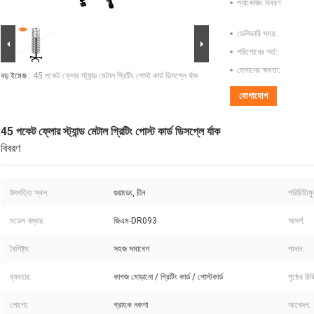
প্যাকেজিং বিবরণ:
ডেলিভারি সময়:
পরিশোধের শর্ত:
যোগানের ক্ষমতা:
বড় ইমেজ :
45 পকেট ফ্লোর স্ট্যান্ড মেটাল গ্রিটিং পোস্ট কার্ড ডিসপ্লে র্যাক
যোগাযোগ
45 পকেট ফ্লোর স্ট্যান্ড মেটাল গ্রিটিং পোস্ট কার্ড ডিসপ্লে র্যাক
বিবরণ
উৎপত্তি স্থল:
গুয়াংডং, চীন
পরিচিতিম
মডেল নম্বার:
জিএম-DR093
আদর্শ:
বৈশিষ্ট্য:
সহজ সমাবেশ
পাদান:
ব্যবহার:
কাগজ মোড়ানো / গ্রিটিং কার্ড / পোস্টকার্ড
পৃষ্ঠের চিকি
লোগো:
গ্রাহক নকশা
আবেদন: