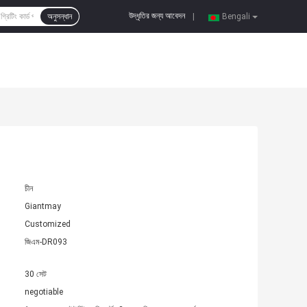
উদ্ধৃতির জন্য আবেদন
অনুসন্ধান
|
Bengali
চীন
Giantmay
Customized
জিএম-DR093
30 সেট
negotiable