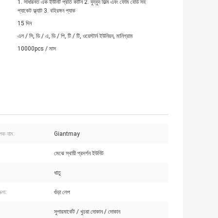
1. সাধারনত এক ইউনিট প্রতি কার্টন 2. বুদ্বুদ ফিল্ম এবং ফোম বোর্ড সহ
প্যাকেট ফ্ল্যাট 3. বহিরঙ্গন প্যাক
15 দিন
এল / সি, ডি / এ, ডি / পি, টি / টি, ওয়েস্টার্ন ইউনিয়ন, মানিগ্রাম
10000pcs / মাস
ুলক নাম:
Giantmay
মেঝে স্থায়ী প্রদর্শন ইউনিট
ধাতু
ত্সা:
গুঁড়া লেপ
সুপারমার্কেট / খুচরা দোকান / দোকান