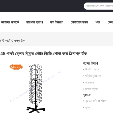
আমাদের সম্পর্কে
কারখানা ভ্রমণ
মান নিয়ন্ত্রণ
যোগাযোগ করুন
খবর
কেস
স্ট কার্ড ডিসপ্লে র্যাক
45 পকেট ফ্লোর স্ট্যান্ড মেটাল গ্রিটিং পোস্ট কার্ড ডিসপ্লে র্যাক
পণ্যের বিবরণ:
উৎপত্তি স্থল:
পরিচিতিমুলক নাম:
সাক্ষ্যদান:
মডেল নম্বার:
প্রদান:
ন্যূনতম চাহিদার পরিমাণ:
মূল্য: