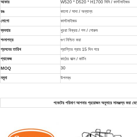
আকার
W520 * D520 * H1700 মিমি / কাস্টমাইজড
রঙ
কালো / সাদা / অন্যান্য
লোগো
কাস্টমাইজড
ব্যবহার
খুচরা বিক্রয় / শপ / শোরুম
শংসাপত্র
গুণ নিশ্চিত করা
প্রসবের তারিখ
প্রাপ্তির প্রায় 15 দিন পরে
প্যাকেজ
কাঠের বাক্স / কার্টন
30
MOQ
নমুনা
উপলব্ধ
পকেটের পরিমাণ আপনার প্রয়োজন অনুসারে সামঞ্জস্য করা যেত