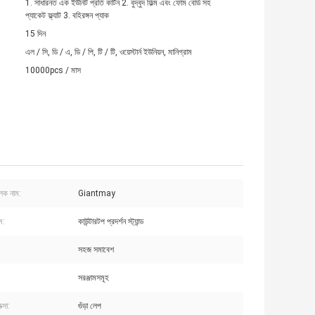
1. সাধারনত এক ইউনিট প্রতি কার্টন 2. বুদ্বুদ ফিল্ম এবং ফোম বোর্ড সহ
প্যাকেট ফ্ল্যাট 3. বহিরঙ্গন প্যাক
15 দিন
এল / সি, ডি / এ, ডি / পি, টি / টি, ওয়েস্টার্ন ইউনিয়ন, মানিগ্রাম
10000pcs / মাস
ুলক নাম:
Giantmay
ম:
কাউন্টারটপ প্রদর্শন স্ট্যান্ড
সহজ সমাবেশ
সরঞ্জামসমূহ
ত্সা:
গুঁড়া লেপ