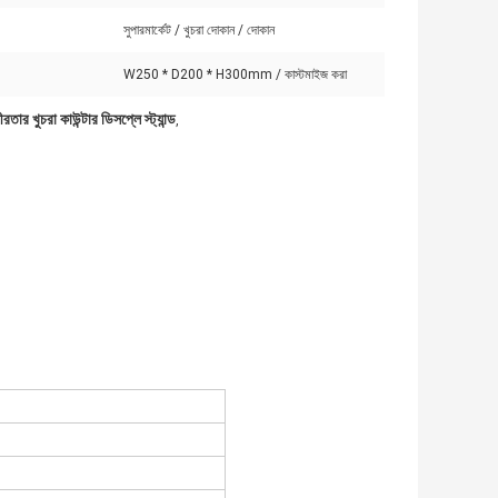
সুপারমার্কেট / খুচরা দোকান / দোকান
W250 * D200 * H300mm / কাস্টমাইজ করা
তার খুচরা কাউন্টার ডিসপ্লে স্ট্যান্ড
,