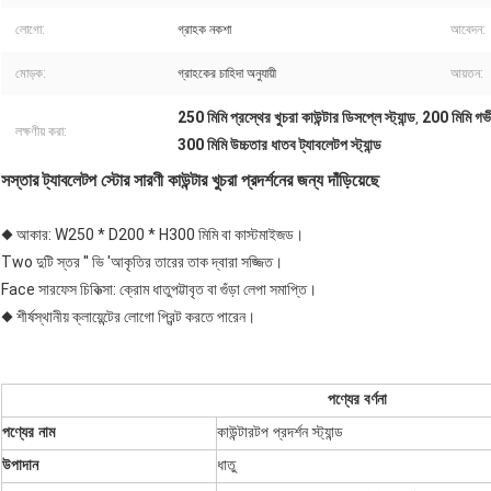
লোগো:
গ্রাহক নকশা
আবেদন:
মোড়ক:
গ্রাহকের চাহিদা অনুযায়ী
আয়তন:
250 মিমি প্রস্থের খুচরা কাউন্টার ডিসপ্লে স্ট্যান্ড
200 মিমি গভীর
,
লক্ষণীয় করা:
300 মিমি উচ্চতার ধাতব ট্যাবলেটপ স্ট্যান্ড
সস্তার ট্যাবলেটপ স্টোর সারণী কাউন্টার খুচরা প্রদর্শনের জন্য দাঁড়িয়েছে
◆ আকার: W250 * D200 * H300 মিমি বা কাস্টমাইজড।
Two দুটি স্তর '' ভি 'আকৃতির তারের তাক দ্বারা সজ্জিত।
Face সারফেস চিকিত্সা: ক্রোম ধাতুপট্টাবৃত বা গুঁড়া লেপা সমাপ্তি।
◆ শীর্ষস্থানীয় ক্লায়েন্টের লোগো প্রিন্ট করতে পারেন।
পণ্যের বর্ণনা
পণ্যের নাম
কাউন্টারটপ প্রদর্শন স্ট্যান্ড
উপাদান
ধাতু