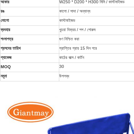
আকার
W250 * D200 * H300 মিমি / কাস্টমাইজড
রঙ
কালো / সাদা / অন্যান্য
লোগো
কাস্টমাইজড
ব্যবহার
খুচরা বিক্রয় / শপ / শোরুম
শংসাপত্র
গুণ নিশ্চিত করা
প্রসবের তারিখ
প্রাপ্তির প্রায় 15 দিন পরে
প্যাকেজ
কাঠের বাক্স / কার্টন
30
MOQ
নমুনা
উপলব্ধ