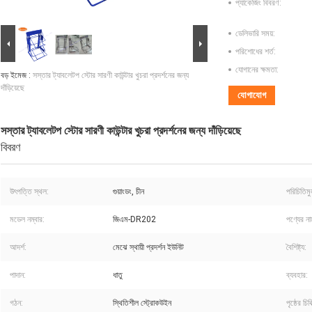
প্যাকেজিং বিবরণ:
ডেলিভারি সময়:
পরিশোধের শর্ত:
যোগানের ক্ষমতা:
বড় ইমেজ :
সস্তার ট্যাবলেটপ স্টোর সারণী কাউন্টার খুচরা প্রদর্শনের জন্য
দাঁড়িয়েছে
যোগাযোগ
সস্তার ট্যাবলেটপ স্টোর সারণী কাউন্টার খুচরা প্রদর্শনের জন্য দাঁড়িয়েছে
বিবরণ
উৎপত্তি স্থল:
গুয়াংডং, চীন
পরিচিতিম
মডেল নম্বার:
জিএম-DR202
পণ্যের না
আদর্শ:
মেঝে স্থায়ী প্রদর্শন ইউনিট
বৈশিষ্ট্য:
পাদান:
ধাতু
ব্যবহার:
গঠন:
স্থিতিশীল স্ট্রোকউইন
পৃষ্ঠের চিকি