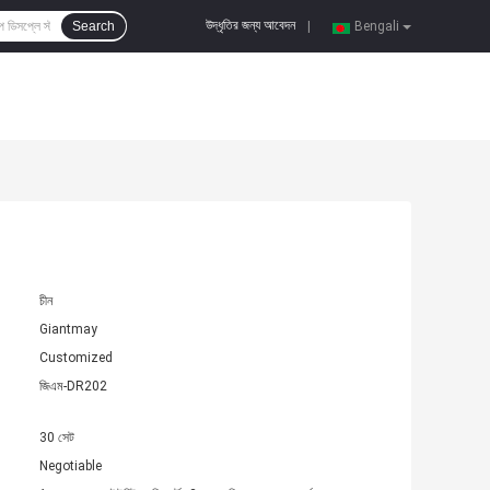
উদ্ধৃতির জন্য আবেদন
Search
|
Bengali
চীন
Giantmay
Customized
জিএম-DR202
30 সেট
Negotiable