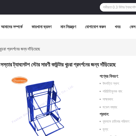
আমাদের সম্পর্কে
কারখানা ভ্রমণ
মান নিয়ন্ত্রণ
যোগাযোগ করুন
খবর
কেস
চরা প্রদর্শনের জন্য দাঁড়িয়েছে
সস্তার ট্যাবলেটপ স্টোর সারণী কাউন্টার খুচরা প্রদর্শনের জন্য দাঁড়িয়েছে
পণ্যের বিবরণ:
উৎপত্তি স্থল:
পরিচিতিমুলক নাম:
সাক্ষ্যদান:
মডেল নম্বার:
প্রদান:
ন্যূনতম চাহিদার পরিমাণ:
মূল্য: