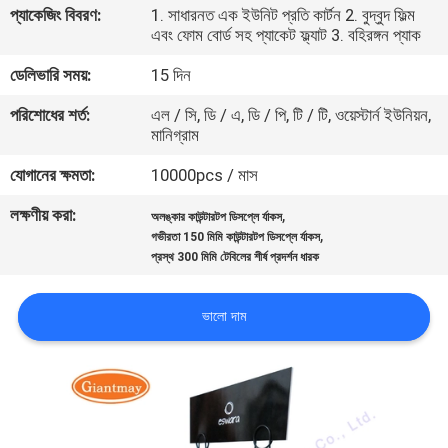
প্যাকেজিং বিবরণ:
1. সাধারনত এক ইউনিট প্রতি কার্টন 2. বুদ্বুদ ফিল্ম
নিয়ন্ত্রণ
এবং ফোম বোর্ড সহ প্যাকেট ফ্ল্যাট 3. বহিরঙ্গন প্যাক
ডেলিভারি সময়:
15 দিন
যোগাযোগ
পরিশোধের শর্ত:
এল / সি, ডি / এ, ডি / পি, টি / টি, ওয়েস্টার্ন ইউনিয়ন,
করুন
মানিগ্রাম
যোগানের ক্ষমতা:
10000pcs / মাস
খবর
লক্ষণীয় করা:
,
অলঙ্কার কাউন্টারটপ ডিসপ্লে র্যাকস
,
গভীরতা 150 মিমি কাউন্টারটপ ডিসপ্লে র্যাকস
কেস
প্রস্থ 300 মিমি টেবিলের শীর্ষ প্রদর্শন ধারক
সাইট
ভালো দাম
ম্যাপ
PRIVACY