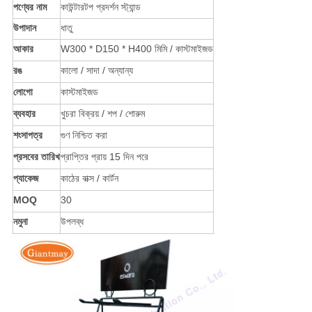
পণ্যের নাম
কাউন্টারটপ প্রদর্শন স্ট্যান্ড
উপাদান
ধাতু
আকার
W300 * D150 * H400 মিমি / কাস্টমাইজড
রঙ
কালো / সাদা / অন্যান্য
লোগো
কাস্টমাইজড
ব্যবহার
খুচরা বিক্রয় / শপ / শোরুম
শংসাপত্র
গুণ নিশ্চিত করা
প্রসবের তারিখ
প্রাপ্তির প্রায় 15 দিন পরে
প্যাকেজ
কাঠের বাক্স / কার্টন
MOQ
30
নমুনা
উপলব্ধ