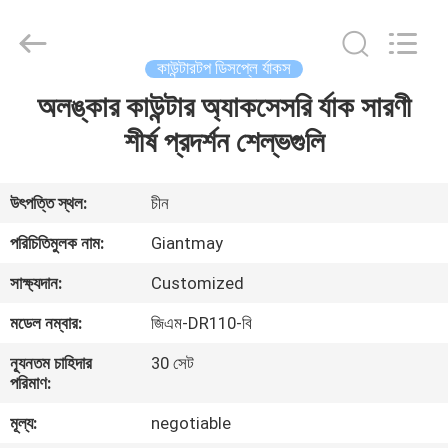
Giantmay
Metal
Production
Co,Ltd..
All
কাউন্টারটপ ডিসপ্লে র্যাকস
Rights
Reserved.
Developed
অলঙ্কার কাউন্টার অ্যাকসেসরি র্যাক সারণী
বাড়ি
by
ECER
শীর্ষ প্রদর্শন শেল্ভগুলি
পণ্য
উৎপত্তি স্থল:
চীন
আমাদের
পরিচিতিমুলক নাম:
Giantmay
সম্পর্কে
সাক্ষ্যদান:
Customized
মডেল নম্বার:
জিএম-DR110-বি
কারখানা
ন্যূনতম চাহিদার
30 সেট
ভ্রমণ
পরিমাণ:
মূল্য:
negotiable
মান