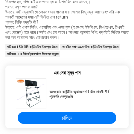
ডিসপ্লে হুক, শপিং কার্ট এবং গুদাম র‌্যাক বিশেষায়িত করে আসছে।
প্রশ্ন: নমুনা পাওয়া যায়?
উত্তর: হ্যাঁ, নমুনাগুলি যে কোনও সময়ে পাওয়া যায়।আমরা কিছু নমুনা ব্যয় গ্রহণ করি এবং
পরবর্তী আদেশের সময় এটি ফিরিয়ে দেব return
প্রশ্ন: শিপিং পদ্ধতি কী?
উত্তর: এটি ওশান শিপিং, এয়ারলিফ্ট এবং এক্সপ্রেস (ইএমএস, ইউপিএস, ডিএইচএল, টিএনটি
এবং ফেডেক্স) হতে পারে।অর্ডার দেওয়ার আগে। আপনার পছন্দসই শিপিং পদ্ধতিটি নিশ্চিত করতে
দয়া করে আমাদের সাথে যোগাযোগ করুন।
গভীরতা 150 মিমি কাউন্টারটপ ডিসপ্লে র্যাকস
মোবাইল ফোন এক্সেসরিজ কাউন্টারটপ ডিসপ্লে র্যাকস
গভীরতা 0.3 মিটার ট্যাবলেটপ ডিসপ্লে স্ট্যান্ড
এর সেরা মূল্য পান
অলঙ্কার কাউন্টার অ্যাকসেসরি র্যাক সারণী শীর্ষ
প্রদর্শন শেল্ভগুলি
চালিয়ে