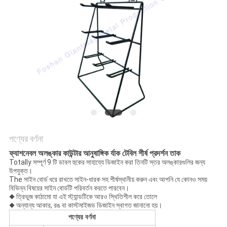
POLICY
পণ্যের বর্ণনা
ফ্যাশনেবল অলঙ্কার কাউন্টার আনুষাঙ্গিক র্যাক টেবিল শীর্ষ প্রদর্শন তাক
Totally সম্পূর্ণ 9 টি ডাবল হুকের সাহায্যে ডিজাইন করা তিনটি স্তর অলঙ্কারগুলির জন্য
উপযুক্ত।
The সাইন বোর্ড ধরে রাখতে সাইন-ধারক সহ শীর্ষস্থানীয় করুন এবং আপনি যে কোনও সময়
বিভিন্ন বিষয়ের সাইন বোর্ডটি পরিবর্তন করতে পারবেন।
◆ ত্রিভুজ কাঠামো যা এই স্ট্যান্ডটিকে আরও স্থিতিশীল করে তোলে
◆ অন্যান্য আকার, রঙ বা কাস্টমাইজড ডিজাইন স্বাগত জানানো হয়।
পণ্যের বর্ণনা