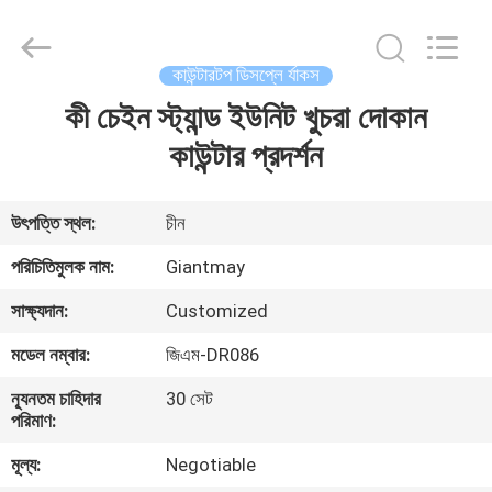
প্রদর্শন
স্ট্যান্ড
সরবরাহকারী.
Copyright
©
কাউন্টারটপ ডিসপ্লে র্যাকস
2020
-
2022
কী চেইন স্ট্যান্ড ইউনিট খুচরা দোকান
বাড়ি
fsgiantmay.com.
All
Rights
কাউন্টার প্রদর্শন
Reserved.
পণ্য
উৎপত্তি স্থল:
চীন
আমাদের
পরিচিতিমুলক নাম:
Giantmay
সম্পর্কে
সাক্ষ্যদান:
Customized
মডেল নম্বার:
জিএম-DR086
কারখানা
ন্যূনতম চাহিদার
30 সেট
ভ্রমণ
পরিমাণ:
মূল্য:
Negotiable
মান