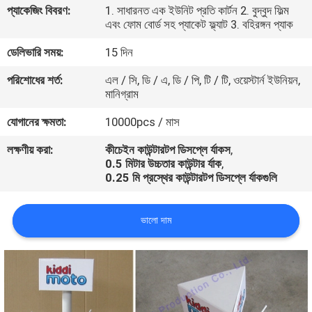
প্যাকেজিং বিবরণ:
1. সাধারনত এক ইউনিট প্রতি কার্টন 2. বুদ্বুদ ফিল্ম
নিয়ন্ত্রণ
এবং ফোম বোর্ড সহ প্যাকেট ফ্ল্যাট 3. বহিরঙ্গন প্যাক
ডেলিভারি সময়:
15 দিন
যোগাযোগ
পরিশোধের শর্ত:
এল / সি, ডি / এ, ডি / পি, টি / টি, ওয়েস্টার্ন ইউনিয়ন,
করুন
মানিগ্রাম
যোগানের ক্ষমতা:
10000pcs / মাস
খবর
লক্ষণীয় করা:
কীচেইন কাউন্টারটপ ডিসপ্লে র্যাকস
,
0.5 মিটার উচ্চতার কাউন্টার র্যাক
,
কেস
0.25 মি প্রস্থের কাউন্টারটপ ডিসপ্লে র্যাকগুলি
ভালো দাম