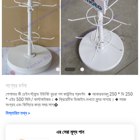
পণ্যের বর্ণনা
পেশাদার কী চেইন স্ট্যান্ড ইউনিট খুচরা শপ কাউন্টার প্রদর্শন ◆ আকারডাব্লু 250 * ডি 250
* এইচ 500 মিমি / কাস্টমাইজড। ◆ ক্রিয়েটিভ ডিজাইন দেখতে সুন্দর লাগছে। ◆ সহজ
সংগ্রহ এবং কিস্তির জন্য সময় সাশ্�
বিস্তারিত তথ্য >
এর সেরা মূল্য পান