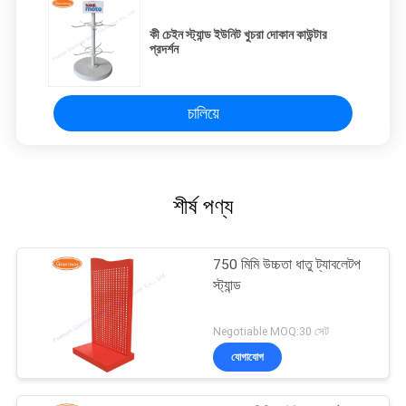
কী চেইন স্ট্যান্ড ইউনিট খুচরা দোকান কাউন্টার
প্রদর্শন
চালিয়ে
শীর্ষ পণ্য
750 মিমি উচ্চতা ধাতু ট্যাবলেটপ
স্ট্যান্ড
Negotiable MOQ:30 সেট
যোগাযোগ