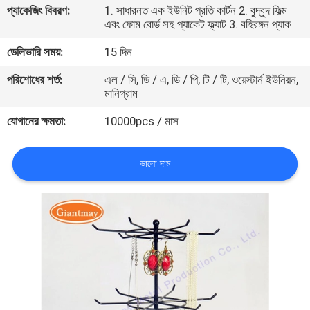
প্যাকেজিং বিবরণ:
1. সাধারনত এক ইউনিট প্রতি কার্টন 2. বুদ্বুদ ফিল্ম
নিয়ন্ত্রণ
এবং ফোম বোর্ড সহ প্যাকেট ফ্ল্যাট 3. বহিরঙ্গন প্যাক
ডেলিভারি সময়:
15 দিন
যোগাযোগ
পরিশোধের শর্ত:
এল / সি, ডি / এ, ডি / পি, টি / টি, ওয়েস্টার্ন ইউনিয়ন,
করুন
মানিগ্রাম
যোগানের ক্ষমতা:
10000pcs / মাস
খবর
ভালো দাম
কেস
সাইট
ম্যাপ
PRIVACY