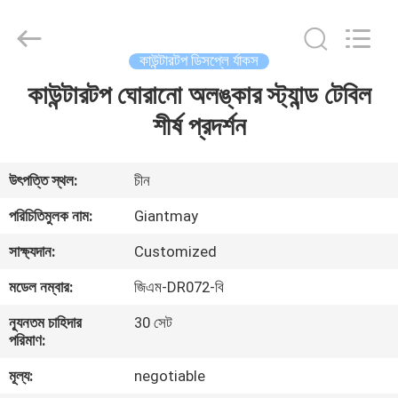
Giantmay
Metal
Production
Co,Ltd..
All
কাউন্টারটপ ডিসপ্লে র্যাকস
Rights
Reserved.
Developed
কাউন্টারটপ ঘোরানো অলঙ্কার স্ট্যান্ড টেবিল
বাড়ি
by
ECER
শীর্ষ প্রদর্শন
পণ্য
উৎপত্তি স্থল:
চীন
আমাদের
পরিচিতিমুলক নাম:
Giantmay
সম্পর্কে
সাক্ষ্যদান:
Customized
মডেল নম্বার:
জিএম-DR072-বি
কারখানা
ন্যূনতম চাহিদার
30 সেট
ভ্রমণ
পরিমাণ:
মূল্য:
negotiable
মান