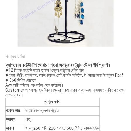
POLICY
পণ্যের বর্ণনা
ফ্যাশনেবল কাউন্টারটপ ঘোরানো গহনা অলঙ্কার স্ট্যান্ড টেবিল শীর্ষ প্রদর্শন
◆
12 টি হুক সহ দুটি স্তরে হালকা শুল্কের কাউন্টার টেবিল র্যাক।
◆
গহনা, কীরিং, ল্যানার্ডস, ব্যাজ, চুম্বক, ছোট কার্ডড আইটেম, উপহারের জন্য উপযুক্ত Perf
◆ 360 ডিগ্রি ঘোরানো।
Avy ভারী দায়িত্ব এবং কঠিন ধাতব কাঠামো।
Customer আমরা গ্রাহক বিক্রয় ক্ষেত্র, নকশা ধারণা এবং অন্যান্য সমস্ত ব্যক্তিগত তথ্য
গোপন রাখব।
পণ্যের বর্ণনা
পণ্যের নাম
কাউন্টারটপ প্রদর্শন স্ট্যান্ড
উপাদান
ধাতু
আকার
ডাব্লু 250 * ডি 250 * এইচ 500 মিমি / কাস্টমাইজড