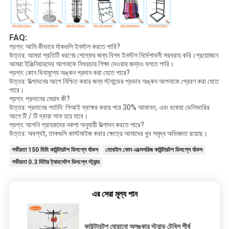
FAQ:
প্রশ্ন: আমি কীভাবে র্যাকগুলি ইনস্টল করতে পারি?
উত্তর: আমরা প্রতিটি ধরণের শেল্ফের জন্য বিশদ ইনস্টল নির্দেশাবলী সরবরাহ করি।প্রয়োজনে
আমরা ইঞ্জিনিয়ারদের আপনাকে নিখরচায় শিক্ষা দেওয়ার জন্যও বলতে পারি।
প্রশ্ন: কোন বিনামূল্যে অঙ্কন প্রদান করা যেতে পারে?
উত্তর: উত্পাদনের আগে নিশ্চিত করার জন্য স্ট্যান্ডের প্রভাব অঙ্কন আপনাকে প্রেরণ করা যেতে
পারে।
প্রশ্ন: প্রদানের মেয়াদ কী?
উত্তর: প্রদানের শর্তাদি: পিআই স্বাক্ষর করার পরে 30% আমানত, এবং বকেয়া ডেলিভারির
আগে টি / টি দ্বারা সাফ হয়ে যাবে।
প্রশ্ন: আপনি গ্রাহকদের নকশা অনুযায়ী উত্পাদন করতে পারে?
উত্তর: অবশ্যই, তাকগুলি কাস্টমাইজ করার ক্ষেত্রে আমাদের খুব সমৃদ্ধ অভিজ্ঞতা রয়েছে।
গভীরতা 150 মিমি কাউন্টারটপ ডিসপ্লে র্যাকস
মোবাইল ফোন এক্সেসরিজ কাউন্টারটপ ডিসপ্লে র্যাকস
গভীরতা 0.3 মিটার ট্যাবলেটপ ডিসপ্লে স্ট্যান্ড
এর সেরা মূল্য পান
কাউন্টারটপ ঘোরানো অলঙ্কার স্ট্যান্ড টেবিল শীর্ষ