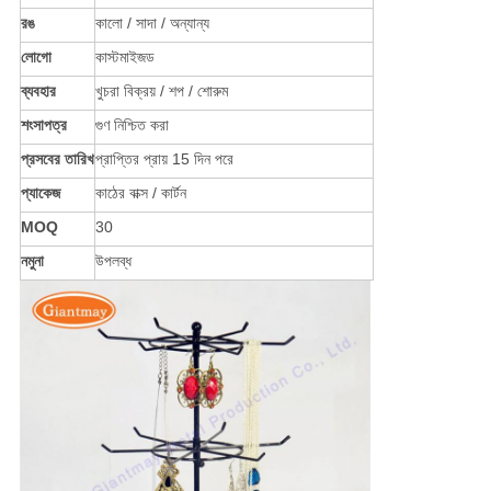
রঙ
কালো / সাদা / অন্যান্য
লোগো
কাস্টমাইজড
ব্যবহার
খুচরা বিক্রয় / শপ / শোরুম
শংসাপত্র
গুণ নিশ্চিত করা
প্রসবের তারিখ
প্রাপ্তির প্রায় 15 দিন পরে
প্যাকেজ
কাঠের বাক্স / কার্টন
MOQ
30
নমুনা
উপলব্ধ