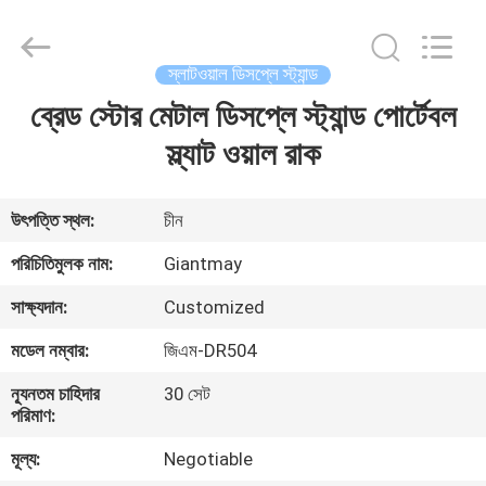
প্রদর্শন
স্ট্যান্ড
সরবরাহকারী.
Copyright
©
স্লাটওয়াল ডিসপ্লে স্ট্যান্ড
2020
-
2022
ব্রেড স্টোর মেটাল ডিসপ্লে স্ট্যান্ড পোর্টেবল
বাড়ি
fsgiantmay.com.
All
Rights
স্ল্যাট ওয়াল রাক
Reserved.
পণ্য
উৎপত্তি স্থল:
চীন
আমাদের
পরিচিতিমুলক নাম:
Giantmay
সম্পর্কে
সাক্ষ্যদান:
Customized
মডেল নম্বার:
জিএম-DR504
কারখানা
ন্যূনতম চাহিদার
30 সেট
ভ্রমণ
পরিমাণ:
মূল্য:
Negotiable
মান