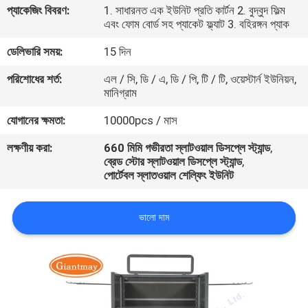
প্যাকেজিং বিবরণ:
1. সাধারনত এক ইউনিট প্রতি কার্টন 2. বুদ্বুদ ফিল্ম
নিয়ন্ত্রণ
এবং ফোম বোর্ড সহ প্যাকেট ফ্ল্যাট 3. বহিরঙ্গন প্যাক
ডেলিভারি সময়:
15 দিন
যোগাযোগ
পরিশোধের শর্ত:
এল / সি, ডি / এ, ডি / পি, টি / টি, ওয়েস্টার্ন ইউনিয়ন,
করুন
মানিগ্রাম
যোগানের ক্ষমতা:
10000pcs / মাস
খবর
লক্ষণীয় করা:
660 মিমি গভীরতা স্লাটওয়াল ডিসপ্লে স্ট্যান্ড
,
ব্রেড স্টোর স্লাটওয়াল ডিসপ্লে স্ট্যান্ড
,
কেস
পোর্টেবল স্লাতওয়াল শেল্ফিং ইউনিট
ভালো দাম